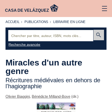
CASA DE VELÁZQUEZ
ACCUEIL
PUBLICATIONS
LIBRAIRIE
ACCUEIL
PUBLICATIONS
LIBRAIRIE EN LIGNE
EN LIGNE
Recherche
:
Envoyer
Recherche avancée
Miracles d'un autre
genre
Récritures médiévales en dehors de
l'hagiographie
Olivier Biaggini
,
Bénédicte Milland-Bove
(dir.)