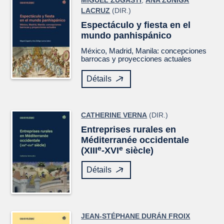
MIGUEL ZUGASTI
,
ANA ZÚÑIGA
LACRUZ
(DIR.)
Espectáculo y fiesta en el
mundo panhispánico
México, Madrid, Manila: concepciones
barrocas y proyecciones actuales
Détails
CATHERINE VERNA
(DIR.)
Entreprises rurales en
Méditerranée occidentale
e
e
(XIII
-XVI
siècle)
Détails
JEAN-STÉPHANE DURÁN FROIX