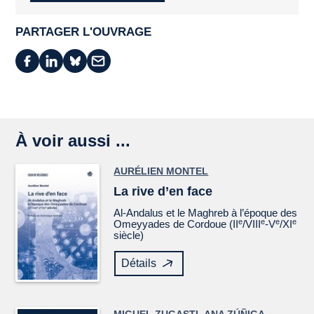
PARTAGER L'OUVRAGE
À voir aussi ...
AURÉLIEN MONTEL
La rive d’en face
Al-Andalus et le Maghreb à l’époque des
e
e
e
e
Omeyyades de Cordoue (II
/VIII
-V
/XI
siècle)
Détails