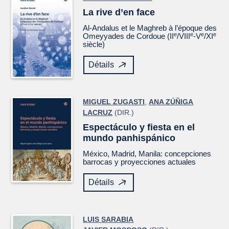
La rive d’en face
Al-Andalus et le Maghreb à l’époque des
e
e
e
e
Omeyyades de Cordoue (II
/VIII
-V
/XI
siècle)
Détails
MIGUEL ZUGASTI
,
ANA ZÚÑIGA
LACRUZ
(DIR.)
Espectáculo y fiesta en el
mundo panhispánico
México, Madrid, Manila: concepciones
barrocas y proyecciones actuales
Détails
LUIS SARABIA