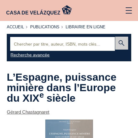
CASA DE VELÁZQUEZ
ACCUEIL
PUBLICATIONS
LIBRAIRIE
ACCUEIL
PUBLICATIONS
LIBRAIRIE EN LIGNE
EN LIGNE
Recherche
:
Envoyer
Recherche avancée
L’Espagne, puissance
minière dans l’Europe
e
du XIX
siècle
Gérard Chastagnaret