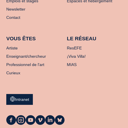
Emplois et stages
Espaces et hébergement
Newsletter
Contact
VOUS ÊTES
LE RÉSEAU
Artiste
ResEFE
Enseignant/chercheur
¡Viva Villa!
Professionnel de l'art
MIAS
Curieux
Intranet
La
La
La
La
La
La
Casa
Casa
Casa
Casa
Casa
Casa