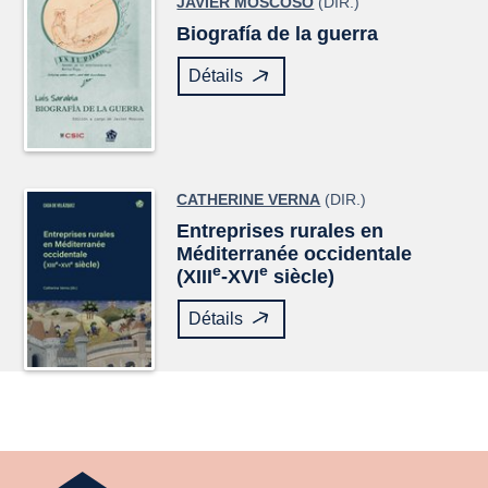
JAVIER MOSCOSO
(DIR.)
Biografía de la guerra
Détails
CATHERINE VERNA
(DIR.)
Entreprises rurales en
Méditerranée occidentale
e
e
(XIII
-XVI
siècle)
Détails