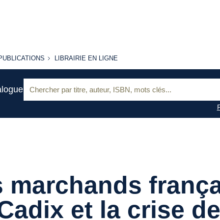
PUBLICATIONS
LIBRAIRIE
PUBLICATIONS
LIBRAIRIE EN LIGNE
EN LIGNE
Recherche
alogue
:
 marchands frança
Cadix et la crise de