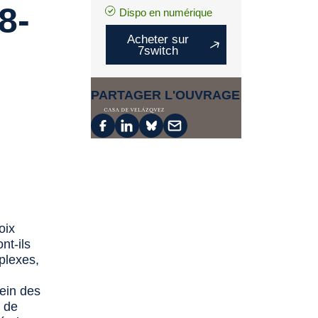
8-
Dispo en numérique
Acheter sur
7switch
PARTAGER L'OUVRAGE
oix
nt-ils
plexes,
sein des
r de