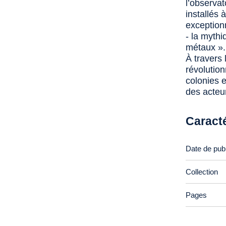
l’observat
installés 
exceptionn
- la myth
métaux ».
À travers 
révolutio
colonies 
des acteur
Caract
Date de publ
Collection
Pages