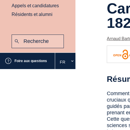
Car
Appels et candidatures
Résidents et alumni
182
Recherche
Arnaud Bart
:
Envoyer
Foire aux questions
FR
Sélectionnez
la
langue
Résu
souhaitée
Comment l
cruciaux q
guidés pa
prenant en
Cette ques
sciences s