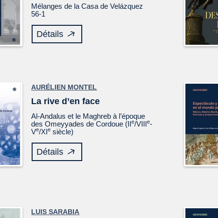
Mélanges de la Casa de Velázquez
56-1
Détails
AURÉLIEN MONTEL
La rive d’en face
Al-Andalus et le Maghreb à l’époque
e
e
des Omeyyades de Cordoue (II
/VIII
-
e
e
V
/XI
siècle)
Détails
LUIS SARABIA