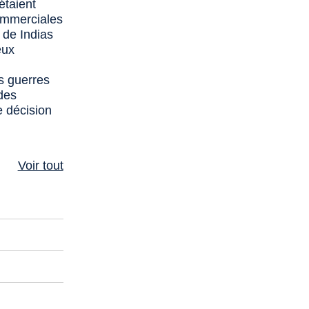
étaient
commerciales
 de Indias
eux
es guerres
 des
e décision
Voir tout