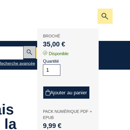
Ouvrir/fer
la
barre
BROCHÉ
de
35,00 €
recherche
Mon panier
Disponible
Envoyer
Quantité
Recherche avancée
Ajouter au panier
is
PACK NUMÉRIQUE PDF +
EPUB
 la
9,99 €