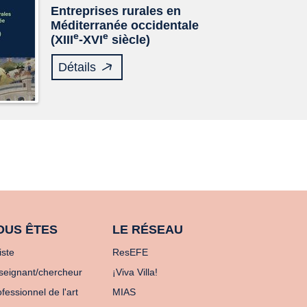
Entreprises rurales en
Méditerranée occidentale
e
e
(XIII
-XVI
siècle)
Détails
OUS ÊTES
LE RÉSEAU
iste
ResEFE
seignant/chercheur
¡Viva Villa!
fessionnel de l'art
MIAS