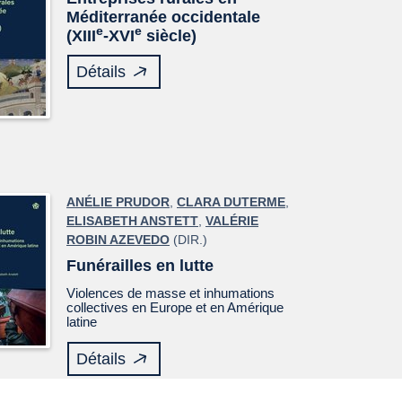
Méditerranée occidentale
e
e
(XIII
-XVI
siècle)
Détails
ANÉLIE PRUDOR
,
CLARA DUTERME
,
ELISABETH ANSTETT
,
VALÉRIE
ROBIN AZEVEDO
(DIR.)
Funérailles en lutte
Violences de masse et inhumations
collectives en Europe et en Amérique
latine
Détails