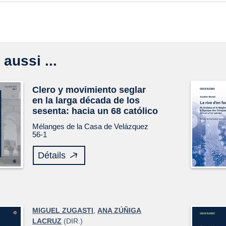
 aussi ...
Clero y movimiento seglar
en la larga década de los
sesenta: hacia un 68 católico
Mélanges de la Casa de Velázquez
56-1
Détails
MIGUEL ZUGASTI
,
ANA ZÚÑIGA
LACRUZ
(DIR.)