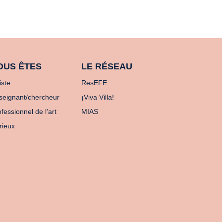
OUS ÊTES
LE RÉSEAU
iste
ResEFE
seignant/chercheur
¡Viva Villa!
fessionnel de l'art
MIAS
rieux