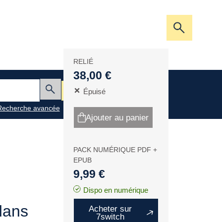
Ouvrir/fer
la
barre
RELIÉ
de
38,00 €
recherche
Mon panier
Épuisé
Envoyer
Recherche avancée
Ajouter au panier
PACK NUMÉRIQUE PDF +
EPUB
9,99 €
Dispo en numérique
dans
Acheter sur
7switch