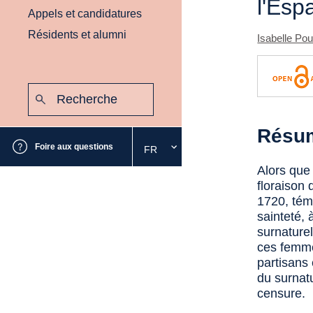
l'Es
Appels et candidatures
Résidents et alumni
Isabelle Pou
Recherche
:
Envoyer
Résu
Foire aux questions
FR
Sélectionnez
la
Alors que
langue
floraison
souhaitée
1720, tém
sainteté, 
surnaturel
ces femmes
partisans 
du surnatu
censure.