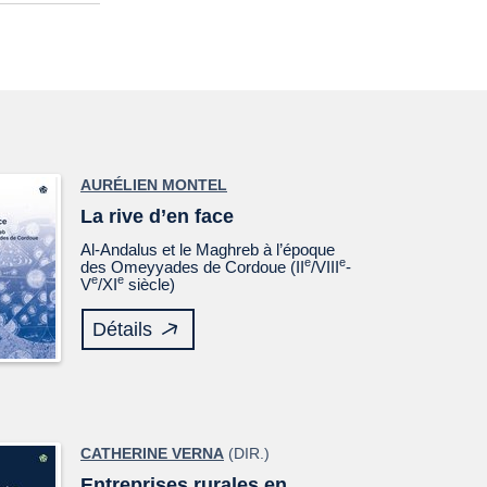
AURÉLIEN MONTEL
La rive d’en face
Al-Andalus et le Maghreb à l’époque
e
e
des Omeyyades de Cordoue (II
/VIII
-
e
e
V
/XI
siècle)
Détails
CATHERINE VERNA
(DIR.)
Entreprises rurales en