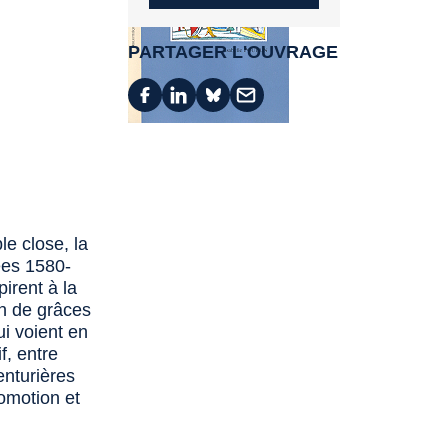
PARTAGER L'OUVRAGE
e close, la
ées 1580-
irent à la
on de grâces
ui voient en
f, entre
enturières
romotion et