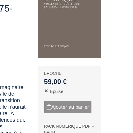
75-
BROCHÉ
59,00 €
imaginaire
Épuisé
vile de
ransition
le n'aurait
Ajouter au panier
aire. À
olences qui,
es
PACK NUMÉRIQUE PDF +
EPUB