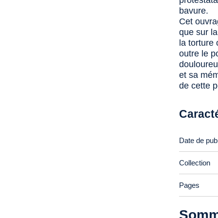
protestata
bavure.
Cet ouvra
que sur l
la torture
outre le 
douloureux
et sa mémo
de cette 
Caract
Date de publ
Collection
Pages
Somm