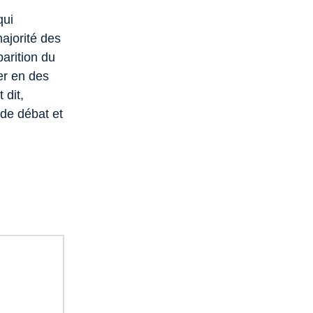
qui
ajorité des
parition du
uer en des
 dit,
 de débat et