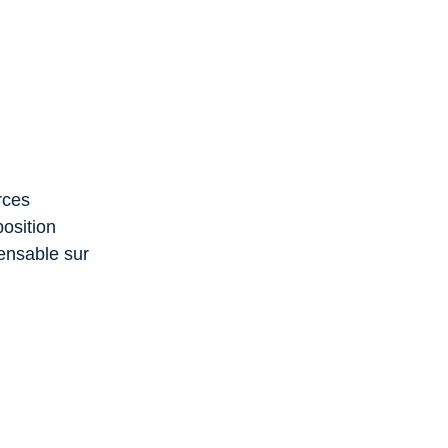
rces
position
pensable sur