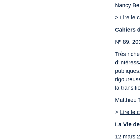
Nancy Ber
>
Lire le
Cahiers d
Nº 89, 20
Très rich
d’intéress
publiques,
rigoureus
la transi
Matthieu 
>
Lire le
La Vie de
12 mars 