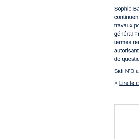
Sophie Bab
continuen
travaux po
général Fr
termes ren
autorisan
de questi
Sidi N’Di
>
Lire le