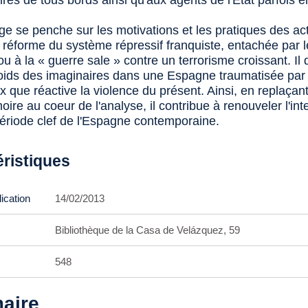
ires de tous bords ainsi qu'aux agents de l'État parfois en
ge se penche sur les motivations et les pratiques des act
a réforme du système répressif franquiste, entachée par l
 ou à la « guerre sale » contre un terrorisme croissant. Il
poids des imaginaires dans une Espagne traumatisée par
 que réactive la violence du présent. Ainsi, en replaçant
ire au coeur de l'analyse, il contribue à renouveler l'int
période clef de l'Espagne contemporaine.
éristiques
ication
14/02/2013
Bibliothèque de la Casa de Velázquez, 59
548
aire