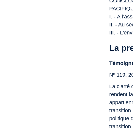
CONCLUS
PACIFIQ
I. - À l'a
II. - Au 
III. - L'e
La pr
Témoigner
Nº 119, 2
La clarté 
rendent l
appartien
transitio
politique 
transition 