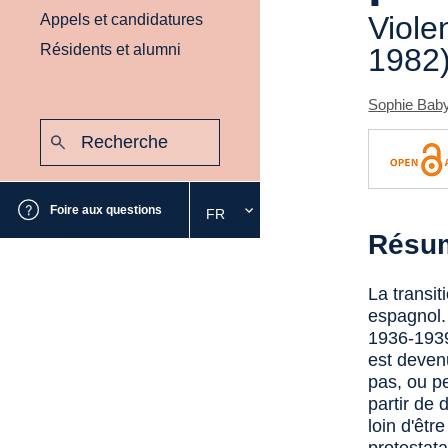
Viole
Appels et candidatures
Résidents et alumni
1982
Sophie Bab
Recherche
:
Envoyer
Foire aux questions
FR
Sélectionnez
Résu
la
langue
souhaitée
La transi
espagnol. 
1936-1939
est deven
pas, ou pe
partir de 
loin d'êtr