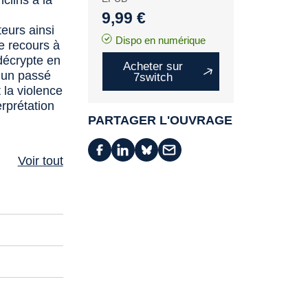
clins à la
9,99 €
eurs ainsi
Dispo en numérique
e recours à
 décrypte en
Acheter sur
 un passé
7switch
 la violence
erprétation
PARTAGER L'OUVRAGE
Voir tout