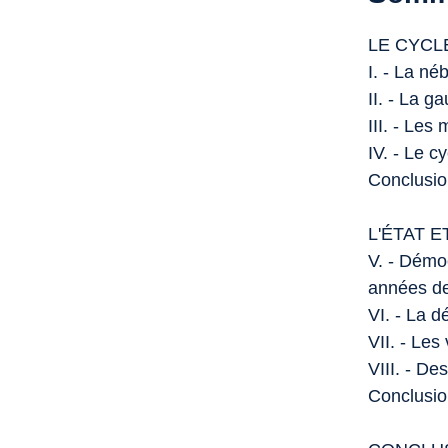
LE CYCL
I. - La né
II. - La g
III. - Le
IV. - Le c
Conclusion
L'ÉTAT E
V. - Démoc
années de
VI. - La 
VII. - Les
VIII. - De
Conclusio