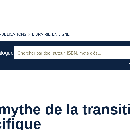
PUBLICATIONS
LIBRAIRIE
PUBLICATIONS
LIBRAIRIE EN LIGNE
EN LIGNE
Recherche
alogue
:
mythe de la transit
ifique