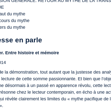
ION GÉNÉRALE. RETOUR AU MYTHE DE LA TRANS
UE
ssaut du mythe
secours du mythe
nvers du mythe
esse en parle
. Entre histoire et mémoire
014
de la démonstration, tout autant que la justesse des ana
a lecture de cette somme passionnante. Et bien que l’obj
ne désormais à un passé en apparence révolu, cette lect
n résonne chez le lecteur contemporain, en écho à une act
qui révèle clairement les limites du « mythe pacifique de 
».