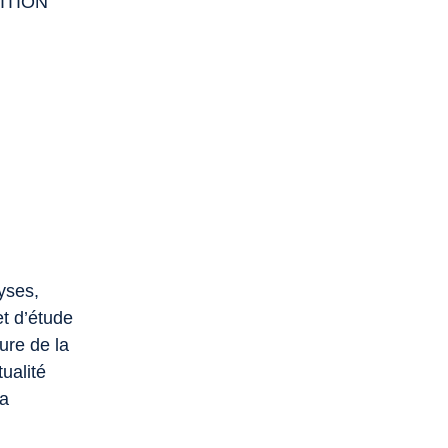
ITION
lyses,
et d’étude
ure de la
ualité
la