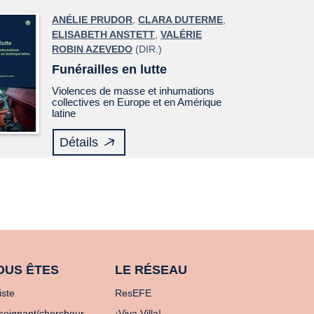
ANÉLIE PRUDOR
,
CLARA DUTERME
,
ELISABETH ANSTETT
,
VALÉRIE
ROBIN AZEVEDO
(DIR.)
Funérailles en lutte
Violences de masse et inhumations
collectives en Europe et en Amérique
latine
Détails
OUS ÊTES
LE RÉSEAU
iste
ResEFE
seignant/chercheur
¡Viva Villa!