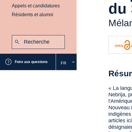
du 
Appels et candidatures
Résidents et alumni
Mélan
Recherche
:
Envoyer
Foire aux questions
FR
Sélectionnez
la
Résu
langue
souhaitée
« La lang
Nebrija, 
l'Amérique
Nouveau M
indigènes
articles i
désignaie