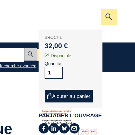
Ouvrir/fer
la
barre
BROCHÉ
de
32,00 €
recherche
Mon panier
Disponible
Envoyer
Quantité
Recherche avancée
Ajouter au panier
PARTAGER L'OUVRAGE
ue