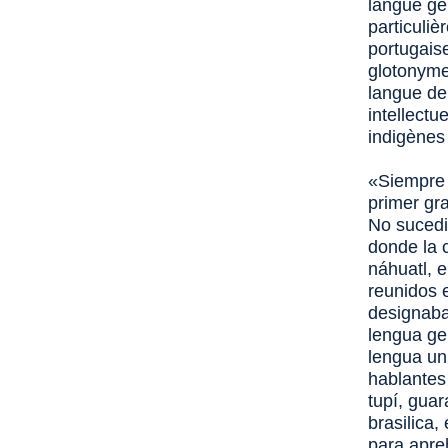
langue gé
particuli
portugais
glotonyme
langue de 
intellectu
indigènes
«Siempre 
primer gr
No sucedi
donde la 
náhuatl, e
reunidos 
designaba
lengua ge
lengua un
hablantes
tupí, gua
brasilica
,
para apre