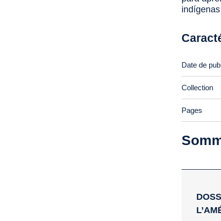
indígenas
Caract
Date de publ
Collection
Pages
Somm
DOSS
L’AM