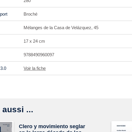
280
port
Broché
Mélanges de la Casa de Velázquez, 45
17 x 24 cm
9788490960097
3.0
Voir la fiche
 aussi ...
Clero y movimiento seglar