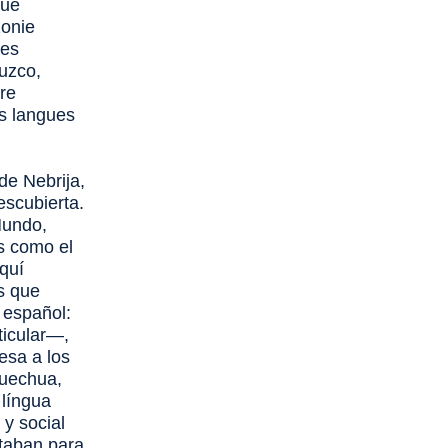
gue
zonie
les
Cuzco,
ire
tes langues
de Nebrija,
escubierta.
Mundo,
s como el
aquí
es que
 español:
ticular—,
esa a los
quechua,
,
língua
 y social
ntaban para