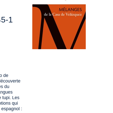
5-1
io de
découverte
es du
angues
 tupi. Les
otions qui
 espagnol :