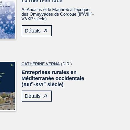
La rive d’en face
Al-Andalus et le Maghreb à l’époque
e
e
des Omeyyades de Cordoue (II
/VIII
-
e
e
V
/XI
siècle)
Détails
CATHERINE VERNA
(DIR.)
Entreprises rurales en
Méditerranée occidentale
e
e
(XIII
-XVI
siècle)
Détails