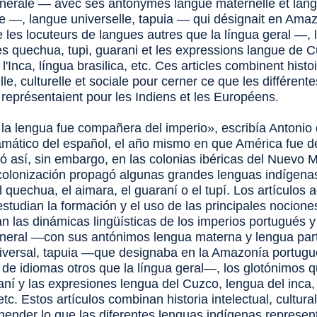
nérale — avec ses antonymes langue maternelle et lan
ère —, langue universelle, tapuia — qui désignait en Ama
e les locuteurs de langues autres que la
língua geral
—, 
s quechua, tupi, guarani et les expressions langue de 
l'Inca,
língua brasilica
, etc. Ces articles combinent histo
elle, culturelle et sociale pour cerner ce que les différen
 représentaient pour les Indiens et les Européens.
la lengua fue compañera del imperio», escribía Antonio 
amático del español, el año mismo en que América fue d
ó así, sin embargo, en las colonias ibéricas del Nuevo 
colonización propagó algunas grandes lenguas indígena
l quechua, el aimara, el guaraní o el tupí. Los artículos 
estudian la formación y el uso de las principales nocion
n las dinámicas lingüísticas de los imperios portugués y
neral —con sus antónimos lengua materna y lengua par
iversal, tapuia —que designaba en la Amazonía portugu
 de idiomas otros que la
língua geral
—, los glotónimos 
raní y las expresiones lengua del Cuzco, lengua del inca
 etc. Estos artículos combinan historia intelectual, cultural
hender lo que las diferentes lenguas indígenas represe