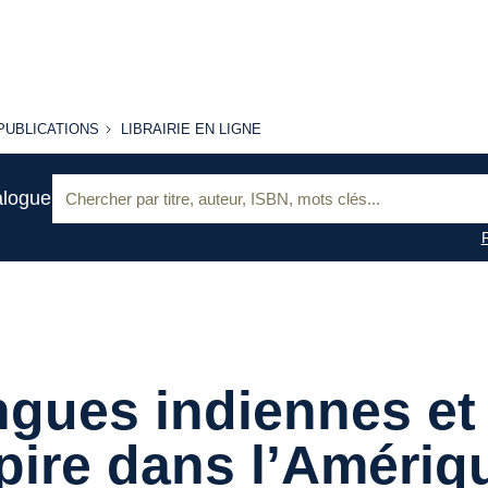
PUBLICATIONS
LIBRAIRIE
PUBLICATIONS
LIBRAIRIE EN LIGNE
EN LIGNE
Recherche
alogue
:
gues indiennes et
ire dans l’Amériq