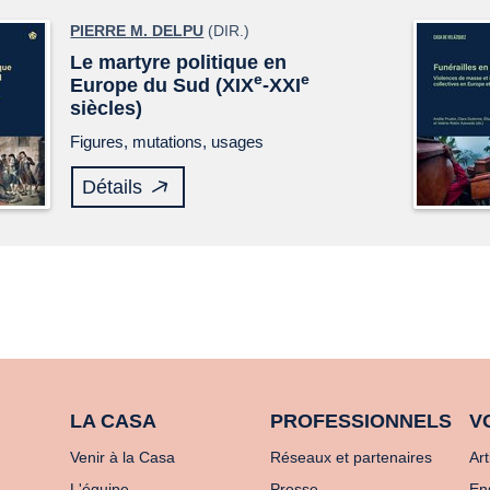
PIERRE M. DELPU
(DIR.)
Le martyre politique en
e
e
Europe du Sud (XIX
-XXI
siècles)
Figures, mutations, usages
Détails
LA CASA
PROFESSIONNELS
V
Venir à la Casa
Réseaux et partenaires
Art
L'équipe
Presse
En