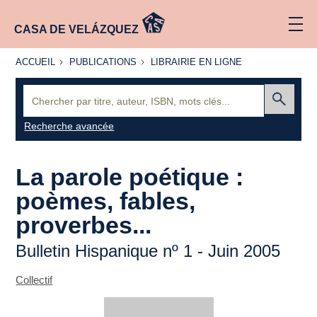
CASA DE VELÁZQUEZ
ACCUEIL
PUBLICATIONS
LIBRAIRIE
ACCUEIL
PUBLICATIONS
LIBRAIRIE EN LIGNE
EN LIGNE
Recherche
:
Envoyer
Recherche avancée
La parole poétique :
poèmes, fables,
proverbes...
Bulletin Hispanique nº 1 - Juin 2005
Collectif