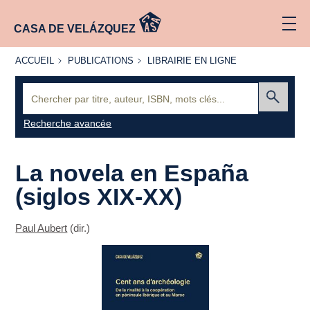
CASA DE VELÁZQUEZ
ACCUEIL
PUBLICATIONS
LIBRAIRIE
ACCUEIL
PUBLICATIONS
LIBRAIRIE EN LIGNE
EN LIGNE
Recherche
:
Envoyer
Recherche avancée
La novela en España
(siglos XIX-XX)
Paul Aubert
(dir.)