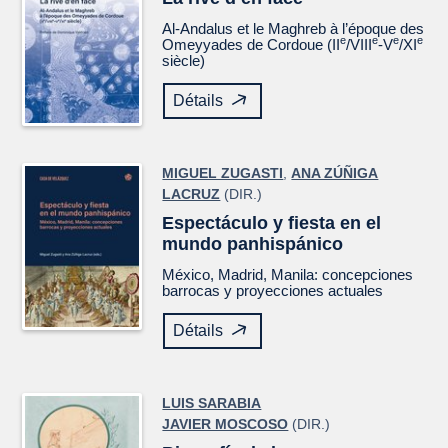
Al-Andalus et le Maghreb à l’époque des
e
e
e
e
Omeyyades de Cordoue (II
/VIII
-V
/XI
siècle)
Détails
MIGUEL ZUGASTI
,
ANA ZÚÑIGA
LACRUZ
(DIR.)
Espectáculo y fiesta en el
mundo panhispánico
México, Madrid, Manila: concepciones
barrocas y proyecciones actuales
Détails
LUIS SARABIA
JAVIER MOSCOSO
(DIR.)