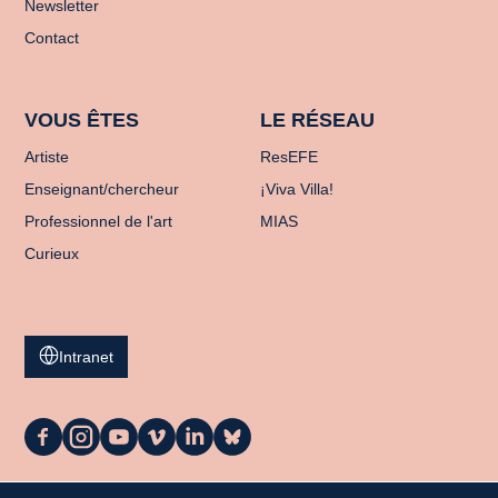
Newsletter
Contact
VOUS ÊTES
LE RÉSEAU
Artiste
ResEFE
Enseignant/chercheur
¡Viva Villa!
Professionnel de l'art
MIAS
Curieux
Intranet
La
La
La
La
La
La
Casa
Casa
Casa
Casa
Casa
Casa
sur
sur
sur
sur
sur
sur