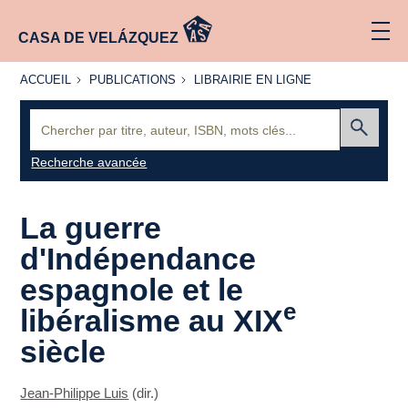
CASA DE VELÁZQUEZ
ACCUEIL
PUBLICATIONS
LIBRAIRIE
ACCUEIL
PUBLICATIONS
LIBRAIRIE EN LIGNE
EN LIGNE
Recherche
:
Envoyer
Recherche avancée
La guerre
d'Indépendance
espagnole et le
e
libéralisme au XIX
siècle
Jean-Philippe Luis
(dir.)