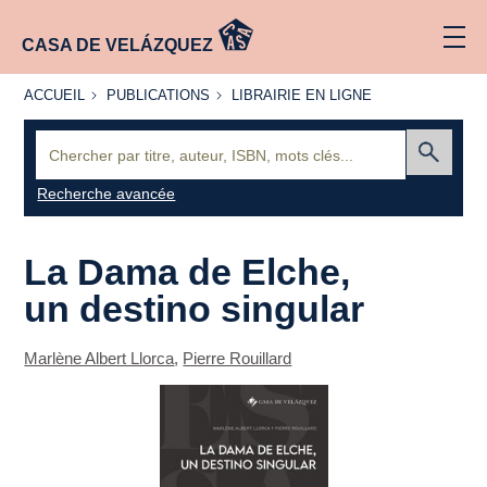
CASA DE VELÁZQUEZ
ACCUEIL
PUBLICATIONS
LIBRAIRIE
ACCUEIL
PUBLICATIONS
LIBRAIRIE EN LIGNE
EN LIGNE
Recherche
:
Envoyer
Recherche avancée
La Dama de Elche,
un destino singular
Marlène Albert Llorca
,
Pierre Rouillard