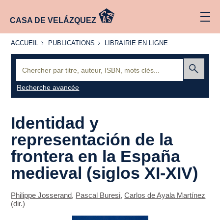
CASA DE VELÁZQUEZ
ACCUEIL
PUBLICATIONS
LIBRAIRIE
ACCUEIL
PUBLICATIONS
LIBRAIRIE EN LIGNE
EN LIGNE
Recherche
:
Envoyer
Recherche avancée
Identidad y
representación de la
frontera en la España
medieval (siglos XI-XIV)
Philippe Josserand
,
Pascal Buresi
,
Carlos de Ayala Martínez
(dir.)