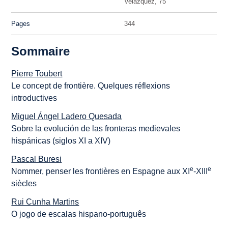
Velázquez, 75
Pages
344
Sommaire
Pierre Toubert
Le concept de frontière. Quelques réflexions
introductives
Miguel Ángel Ladero Quesada
Sobre la evolución de las fronteras medievales
hispánicas (siglos XI a XIV)
Pascal Buresi
e
e
Nommer, penser les frontières en Espagne aux XI
-XIII
siècles
Rui Cunha Martins
O jogo de escalas hispano-português