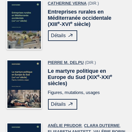
CATHERINE VERNA
(DIR.)
Entreprises rurales en
Méditerranée occidentale
e
e
(XIII
-XVI
siècle)
Détails
PIERRE M. DELPU
(DIR.)
Le martyre politique en
e
e
Europe du Sud (XIX
-XXI
siècles)
Figures, mutations, usages
Détails
ANÉLIE PRUDOR
,
CLARA DUTERME
,
ELISABETH ANSTETT
,
VALÉRIE ROBIN