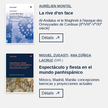
AURÉLIEN MONTEL
La rive d’en face
Al-Andalus et le Maghreb à l’époque des
e
e
e
e
Omeyyades de Cordoue (II
/VIII
-V
/XI
siècle)
Détails
MIGUEL ZUGASTI
,
ANA ZÚÑIGA
LACRUZ
(DIR.)
Espectáculo y fiesta en el
mundo panhispánico
México, Madrid, Manila: concepciones
barrocas y proyecciones actuales
Détails