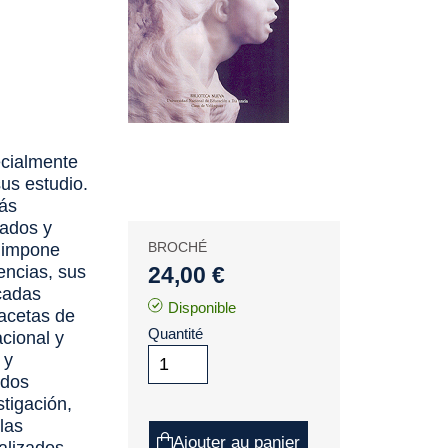
ecialmente
us estudio.
más
tados y
BROCHÉ
e impone
encias, sus
24,00 €
cadas
Disponible
facetas de
Quantité
acional y
 y
idos
stigación,
las
Ajouter au panier