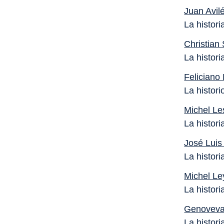
Juan Avil
La histori
Christian 
La histori
Feliciano
La histori
Michel Le
La histor
José Luis
La histor
Michel Le
La histori
Genoveva
La histori