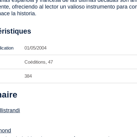
rafías española y francesa de las últimas décadas son an
ente, ofreciendo al lector un valioso instrumento para c
ace la historia.
éristiques
ication
01/05/2004
Coéditions, 47
384
aire
listrandi
mond