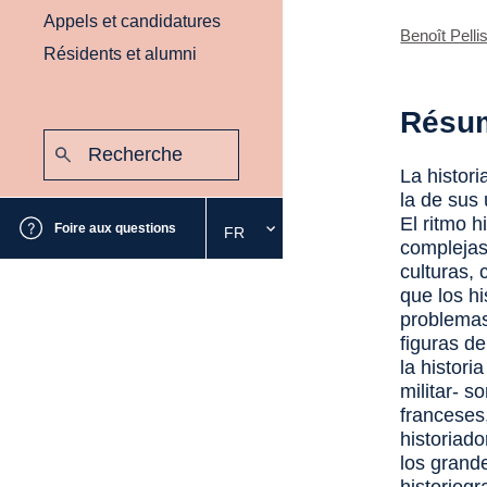
Appels et candidatures
Benoît Pelli
Résidents et alumni
Résu
Recherche
:
Envoyer
La histor
la de sus
El ritmo 
Foire aux questions
FR
Sélectionnez
complejas
la
culturas,
langue
que los hi
souhaitée
problemas
figuras d
la histori
militar- 
franceses
historiad
los grande