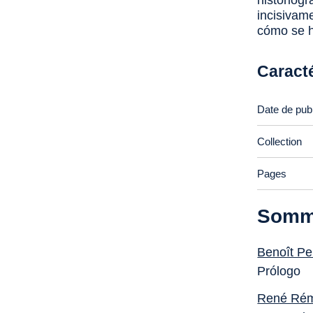
historiog
incisivam
cómo se h
Caract
Date de publ
Collection
Pages
Somm
Benoît Pel
Prólogo
René Ré