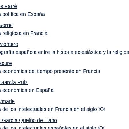
és Farré
a política en España
Sorrel
a religiosa en Francia
 Montero
ografía española entre la historia eclesiástica y la religio
scure
ia económica del tiempo presente en Francia
 García Ruiz
ia económica en España
ymarie
a de los intelectuales en Francia en el siglo XX
 García Queipo de Llano
a de los intelectuales españoles en el siglo XX