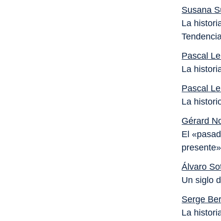
Susana S
La histor
Tendencia
Pascal Le
La histori
Pascal Le
La histori
Gérard No
El «pasad
presente
Álvaro S
Un siglo 
Serge Ber
La histori