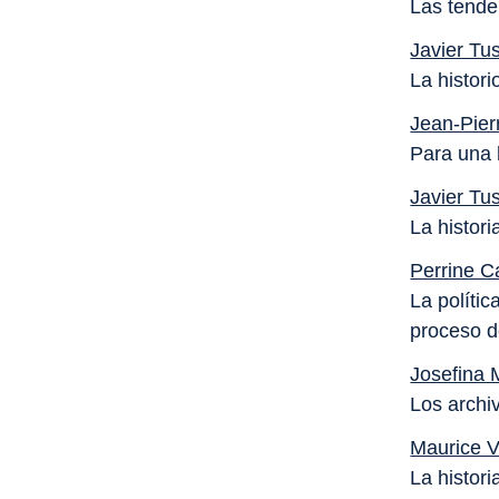
Las tende
Javier Tus
La histori
Jean-Pie
Para una 
Javier Tus
La histor
Perrine C
La políti
proceso d
Josefina 
Los archi
Maurice V
La histori