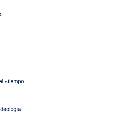
e.
el «tiempo
ideología