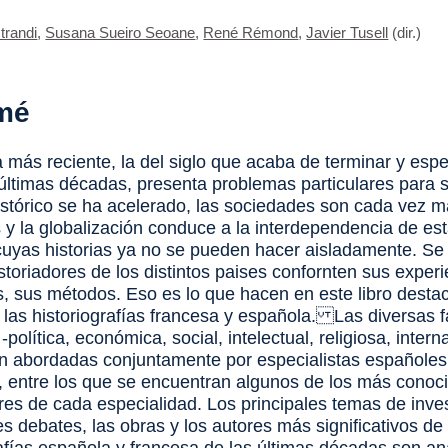
strandi
,
Susana Sueiro Seoane
,
René Rémond
,
Javier Tusell
(dir.)
mé
ia más reciente, la del siglo que acaba de terminar y esp
 últimas décadas, presenta problemas particulares para s
histórico se ha acelerado, las sociedades son cada vez 
 y la globalización conduce a la interdependencia de es
 cuyas historias ya no se pueden hacer aisladamente. S
storiadores de los distintos paises confornten sus experi
, sus métodos. Eso es lo que hacen en este libro desta
e las historiografías francesa y española. Las diversas 
a -política, económica, social, intelectual, religiosa, intern
son abordadas conjuntamente por especialistas españoles
, entre los que se encuentran algunos de los más conoc
ores de cada especialidad. Los principales temas de inve
s debates, las obras y los autores más significativos de 