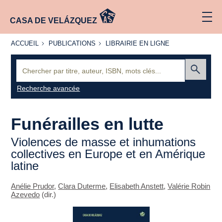
CASA DE VELÁZQUEZ
ACCUEIL
PUBLICATIONS
LIBRAIRIE
ACCUEIL
PUBLICATIONS
LIBRAIRIE EN LIGNE
EN LIGNE
Recherche
:
Envoyer
Recherche avancée
Funérailles en lutte
Violences de masse et inhumations
collectives en Europe et en Amérique
latine
Anélie Prudor
,
Clara Duterme
,
Elisabeth Anstett
,
Valérie Robin
Azevedo
(dir.)