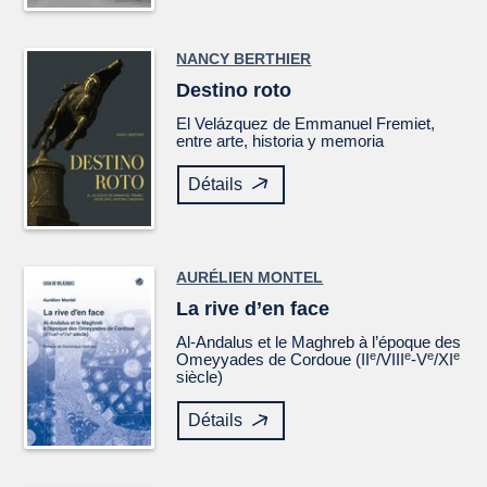
NANCY BERTHIER
Destino roto
El
Velázquez
de Emmanuel Fremiet,
entre arte, historia y memoria
Détails
AURÉLIEN MONTEL
La rive d’en face
Al-Andalus et le Maghreb à l’époque des
e
e
e
e
Omeyyades de Cordoue (II
/VIII
-V
/XI
siècle)
Détails