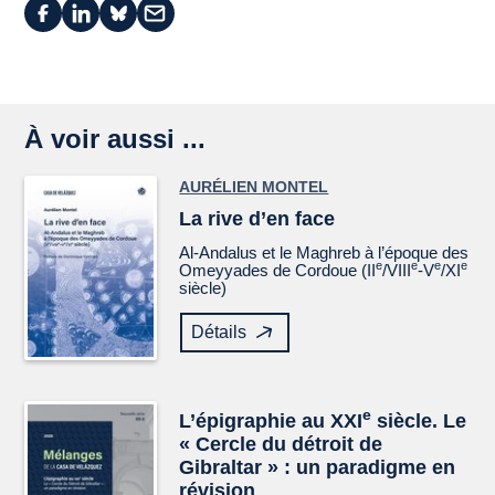
À voir aussi ...
AURÉLIEN MONTEL
La rive d’en face
Al-Andalus et le Maghreb à l’époque des
e
e
e
e
Omeyyades de Cordoue (II
/VIII
-V
/XI
siècle)
Détails
e
L’épigraphie au XXI
siècle. Le
« Cercle du détroit de
Gibraltar » : un paradigme en
révision