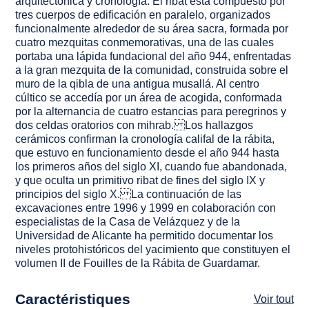
arquitectónica y cronología. El ribat está compuesto por
tres cuerpos de edificación en paralelo, organizados
funcionalmente alrededor de su área sacra, formada por
cuatro mezquitas conmemorativas, una de las cuales
portaba una lápida fundacional del año 944, enfrentadas
a la gran mezquita de la comunidad, construida sobre el
muro de la qibla de una antigua musallá. Al centro
cúltico se accedía por un área de acogida, conformada
por la alternancia de cuatro estancias para peregrinos y
dos celdas oratorios con mihrab. Los hallazgos
cerámicos confirman la cronología califal de la rábita,
que estuvo en funcionamiento desde el año 944 hasta
los primeros años del siglo XI, cuando fue abandonada,
y que oculta un primitivo ribat de fines del siglo IX y
principios del siglo X. La continuación de las
excavaciones entre 1996 y 1999 en colaboración con
especialistas de la Casa de Velázquez y de la
Universidad de Alicante ha permitido documentar los
niveles protohistóricos del yacimiento que constituyen el
volumen II de Fouilles de la Rábita de Guardamar.
Caractéristiques
Voir tout