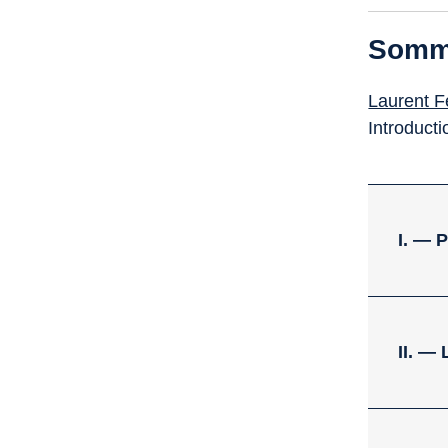
Somm
Laurent Fe
Introducti
I. —
II. 