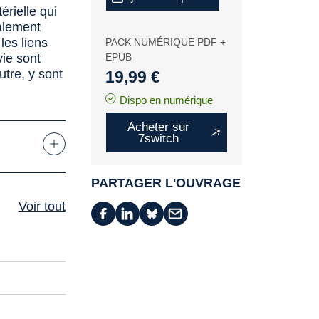
érielle qui
alement
les liens
PACK NUMÉRIQUE PDF +
vie sont
EPUB
utre, y sont
19,99 €
Dispo en numérique
Acheter sur
7switch
PARTAGER L'OUVRAGE
Voir tout