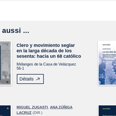
 aussi ...
Clero y movimiento seglar
en la larga década de los
sesenta: hacia un 68 católico
Mélanges de la Casa de Velázquez
56-1
Détails
MIGUEL ZUGASTI
,
ANA ZÚÑIGA
LACRUZ
(DIR.)