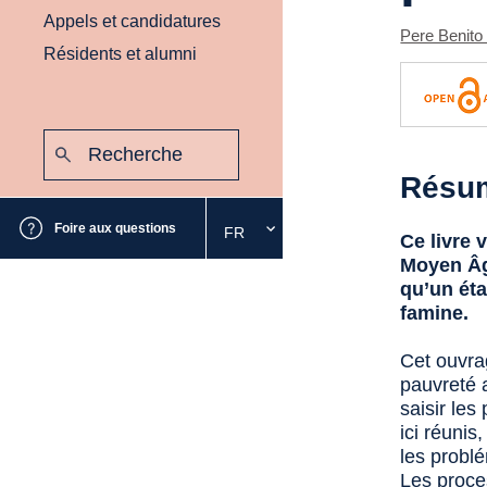
Appels et candidatures
Pere Benito
Résidents et alumni
Recherche
:
Envoyer
Résu
Foire aux questions
FR
Sélectionnez
Ce livre 
la
Moyen Âg
langue
qu’un éta
souhaitée
famine.
Cet ouvra
pauvreté 
saisir le
ici réunis
les probl
Les proce