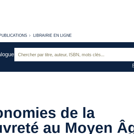
PUBLICATIONS
LIBRAIRIE
PUBLICATIONS
LIBRAIRIE EN LIGNE
EN LIGNE
Recherche
alogue
:
nomies de la
uvreté au Moyen Â