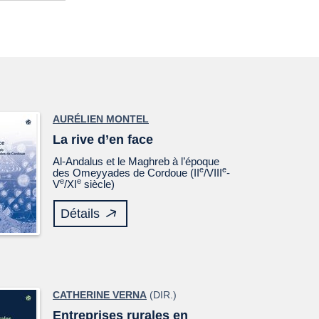
AURÉLIEN MONTEL
La rive d’en face
Al-Andalus et le Maghreb à l’époque
e
e
des Omeyyades de Cordoue (II
/VIII
-
e
e
V
/XI
siècle)
Détails
CATHERINE VERNA
(DIR.)
Entreprises rurales en