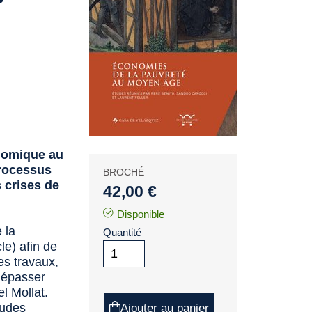
onomique au
rocessus
BROCHÉ
 crises de
42,00 €
Disponible
 la
Quantité
le) afin de
es travaux,
 dépasser
l Mollat.
tudes
Ajouter au panier