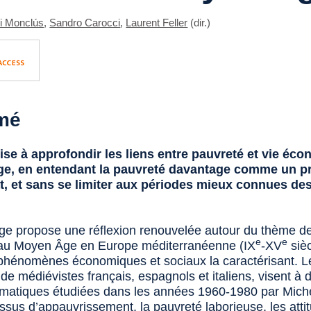
 i Monclús
,
Sandro Carocci
,
Laurent Feller
(dir.)
mé
vise à approfondir les liens entre pauvreté et vie éc
e, en entendant la pauvreté davantage comme un p
t, et sans se limiter aux périodes mieux connues des
ge propose une réflexion renouvelée autour du thème de
e
e
au Moyen Âge en Europe méditerranéenne (IX
-XV
sièc
s phénomènes économiques et sociaux la caractérisant. L
, de médiévistes français, espagnols et italiens, visent à
ématiques étudiées dans les années 1960-1980 par Miche
ssus d’appauvrissement, la pauvreté laborieuse, les atti