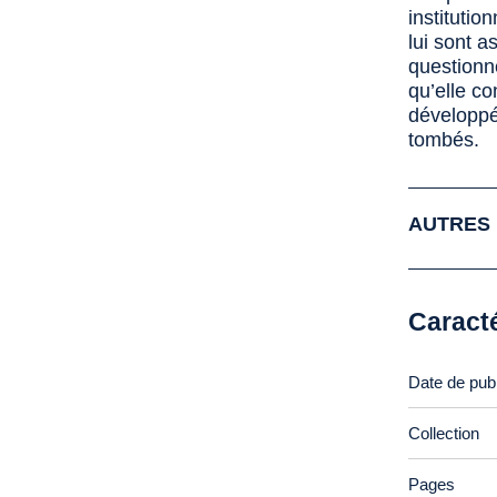
institutio
lui sont 
questionné
qu’elle co
développé
tombés.
AUTRES 
Caract
Date de publ
Collection
Pages