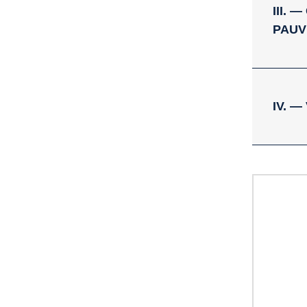
III.
PAUV
IV. 