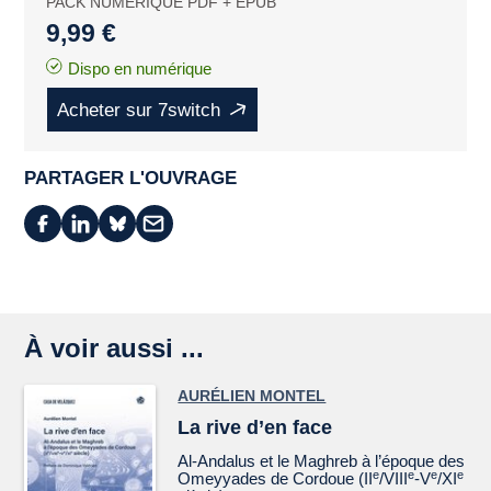
PACK NUMÉRIQUE PDF + EPUB
9,99 €
Dispo en numérique
Acheter sur 7switch
PARTAGER L'OUVRAGE
À voir aussi ...
AURÉLIEN MONTEL
La rive d’en face
Al-Andalus et le Maghreb à l’époque des
e
e
e
e
Omeyyades de Cordoue (II
/VIII
-V
/XI