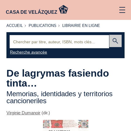
CASA DE VELÁZQUEZ
ACCUEIL
PUBLICATIONS
LIBRAIRIE
ACCUEIL
PUBLICATIONS
LIBRAIRIE EN LIGNE
EN LIGNE
Recherche
:
Envoyer
Recherche avancée
De lagrymas fasiendo
tinta…
Memorias, identidades y territorios
cancioneriles
Virginie Dumanoir
(dir.)