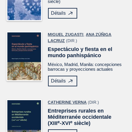
siècle)
Détails
MIGUEL ZUGASTI
,
ANA ZÚÑIGA
LACRUZ
(DIR.)
Espectáculo y fiesta en el
mundo panhispánico
México, Madrid, Manila: concepciones
barrocas y proyecciones actuales
Détails
CATHERINE VERNA
(DIR.)
Entreprises rurales en
Méditerranée occidentale
e
e
(XIII
-XVI
siècle)