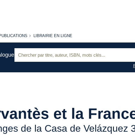
PUBLICATIONS
LIBRAIRIE
PUBLICATIONS
LIBRAIRIE EN LIGNE
EN LIGNE
Recherche
alogue
:
vantès et la Franc
ges de la Casa de Velázquez 