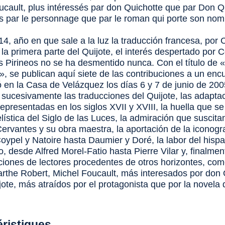
ucault, plus intéressés par don Quichotte que par
Don Q
rés par le personnage que par le roman qui porte son nom
4, año en que sale a la luz la traducción francesa, por 
 la primera parte del
Quijote
, el interés despertado por 
os Pirineos no se ha desmentido nunca. Con el título de 
 », se publican aquí siete de las contribuciones a un enc
ó en la Casa de Velázquez los días 6 y 7 de junio de 200
sucesivamente las traducciones del
Quijote
, las adapta
representadas en los siglos XVII y XVIII, la huella que s
lística del Siglo de las Luces, la admiración que suscita
Cervantes y su obra maestra, la aportación de la iconogr
Coypel y Natoire hasta Daumier y Doré, la labor del hisp
 desde Alfred Morel-Fatio hasta Pierre Vilar y, finalmen
aciones de lectores procedentes de otros horizontes, co
arthe Robert, Michel Foucault, más interesados por don 
jote
, más atraídos por el protagonista que por la novela 
éristiques