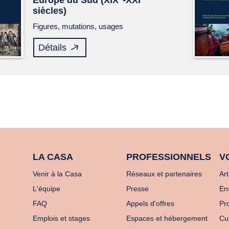
Europe du Sud (XIX
-XXI
siècles)
Figures, mutations, usages
Détails
LA CASA
PROFESSIONNELS
V
Venir à la Casa
Réseaux et partenaires
Art
L'équipe
Presse
En
FAQ
Appels d'offres
Pro
Emplois et stages
Espaces et hébergement
Cu