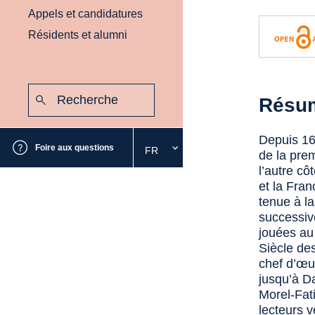
Appels et candidatures
Résidents et alumni
Recherche
Résu
:
Envoyer
Depuis 161
Foire aux questions
FR
Sélectionnez
de la pre
la
l’autre cô
langue
et la Fran
souhaitée
tenue à l
successiv
jouées au
Siècle des
chef d’œuv
jusqu’à D
Morel-Fati
lecteurs 