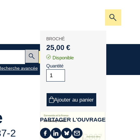
Ouvrir/fer
la
barre
BROCHÉ
de
25,00 €
recherche
Mon panier
Disponible
Envoyer
Quantité
Recherche avancée
Ajouter au panier
e
PARTAGER L'OUVRAGE
37-2