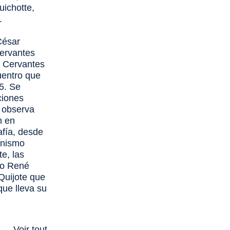
uichotte
,
.
César
Cervantes
« Cervantes
uentro que
5. Se
ciones
e observa
n en
afía, desde
anismo
te, las
mo René
Quijote que
que lleva su
Voir tout