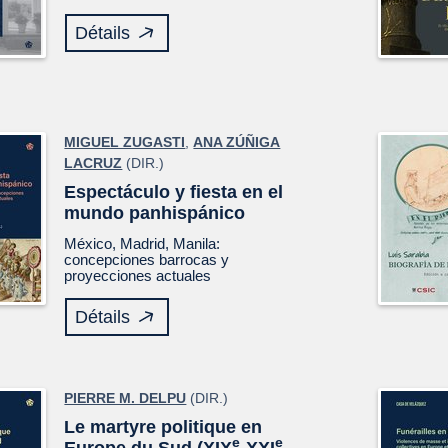
Détails
MIGUEL ZUGASTI
,
ANA ZÚÑIGA
LACRUZ
(DIR.)
Espectáculo y fiesta en el
mundo panhispánico
México, Madrid, Manila:
concepciones barrocas y
proyecciones actuales
Détails
PIERRE M. DELPU
(DIR.)
Le martyre politique en
e
e