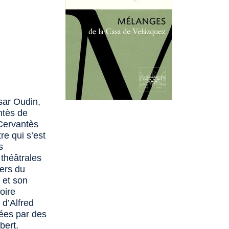
ésar Oudin,
antès de
 Cervantès
re qui s’est
s
 théâtrales
iers du
 et son
oire
 d’Alfred
sées par des
bert,