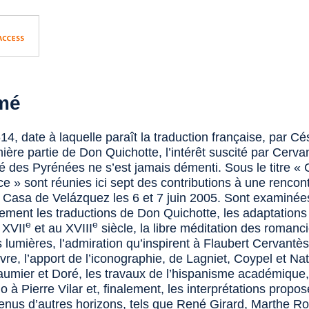
mé
4, date à laquelle paraît la traduction française, par C
mière partie de
Don Quichotte
, l’intérêt suscité par Cerv
té des Pyrénées ne s’est jamais démenti. Sous le titre «
ce » sont réunies ici sept des contributions à une rencont
a Casa de Velázquez les 6 et 7 juin 2005. Sont examinée
ement les traductions de
Don Quichotte
, les adaptations
e
e
 XVII
et au XVIII
siècle, la libre méditation des romanc
 lumières, l’admiration qu’inspirent à Flaubert Cervantès
re, l’apport de l’iconographie, de Lagniet, Coypel et Nat
aumier et Doré, les travaux de l’hispanisme académique,
o à Pierre Vilar et, finalement, les interprétations propo
venus d’autres horizons, tels que René Girard, Marthe Ro