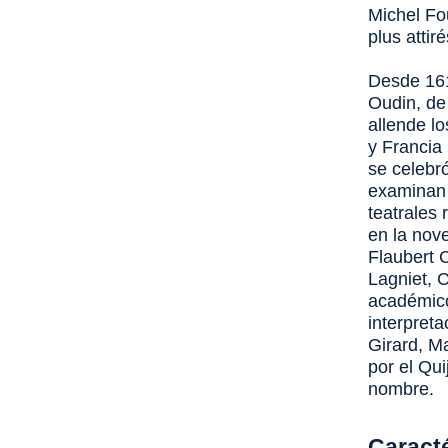
Michel Fo
plus atti
Desde 161
Oudin, de
allende l
y Francia
se celebr
examinan 
teatrales 
en la nove
Flaubert 
Lagniet, 
académico,
interpret
Girard, M
por el
Qui
nombre.
Caract