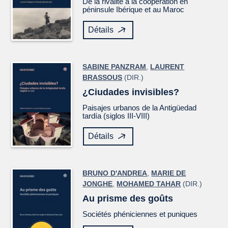
De la rivalité à la coopération en
péninsule Ibérique et au Maroc
Détails
SABINE PANZRAM
,
LAURENT
BRASSOUS
(DIR.)
¿Ciudades invisibles?
Paisajes urbanos de la Antigüedad
tardía (siglos III-VIII)
Détails
BRUNO D'ANDREA
,
MARIE DE
JONGHE
,
MOHAMED TAHAR
(DIR.)
Au prisme des goûts
Sociétés phéniciennes et puniques