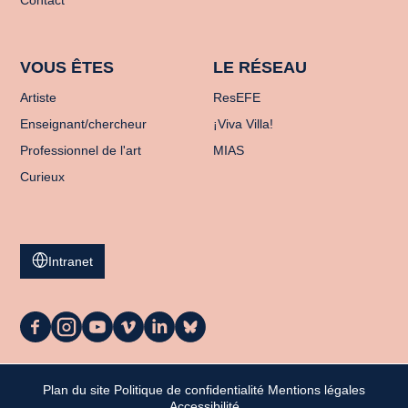
Contact
VOUS ÊTES
LE RÉSEAU
Artiste
ResEFE
Enseignant/chercheur
¡Viva Villa!
Professionnel de l'art
MIAS
Curieux
Intranet
La
La
La
La
La
La
Casa
Casa
Casa
Casa
Casa
Casa
sur
sur
sur
sur
sur
sur
Facebook
Instagram
Youtube
Vimeo
LinkedIn
Bluesky
Plan du site
Politique de confidentialité
Mentions légales
Mon panier
Accessibilité