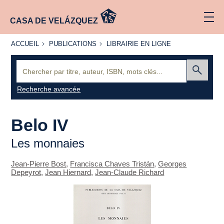
CASA DE VELÁZQUEZ
ACCUEIL
PUBLICATIONS
LIBRAIRIE
ACCUEIL
PUBLICATIONS
LIBRAIRIE EN LIGNE
EN LIGNE
Recherche
:
Envoyer
Recherche avancée
Belo IV
Les monnaies
Jean-Pierre Bost
,
Francisca Chaves Tristán
,
Georges
Depeyrot
,
Jean Hiernard
,
Jean-Claude Richard