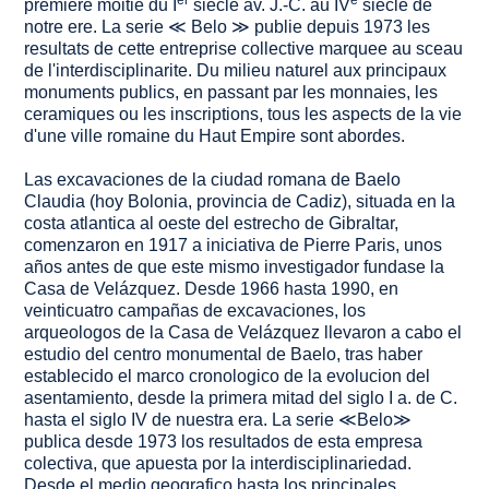
premiere moitie du I
siecle av. J.-C. au IV
siecle de
notre ere. La serie ≪ Belo ≫ publie depuis 1973 les
resultats de cette entreprise collective marquee au sceau
de l'interdisciplinarite. Du milieu naturel aux principaux
monuments publics, en passant par les monnaies, les
ceramiques ou les inscriptions, tous les aspects de la vie
d'une ville romaine du Haut Empire sont abordes.
Las excavaciones de la ciudad romana de Baelo
Claudia (hoy Bolonia, provincia de Cadiz), situada en la
costa atlantica al oeste del estrecho de Gibraltar,
comenzaron en 1917 a iniciativa de Pierre Paris, unos
años antes de que este mismo investigador fundase la
Casa de Velázquez. Desde 1966 hasta 1990, en
veinticuatro campañas de excavaciones, los
arqueologos de la Casa de Velázquez llevaron a cabo el
estudio del centro monumental de Baelo, tras haber
establecido el marco cronologico de la evolucion del
asentamiento, desde la primera mitad del siglo I a. de C.
hasta el siglo IV de nuestra era. La serie ≪Belo≫
publica desde 1973 los resultados de esta empresa
colectiva, que apuesta por la interdisciplinariedad.
Desde el medio geografico hasta los principales