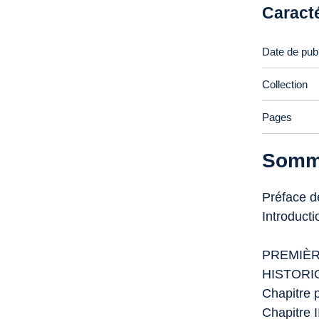
Caract
Date de publ
Collection
Pages
Somm
Préface 
Introducti
PREMIÈR
HISTOR
Chapitre 
Chapitre I