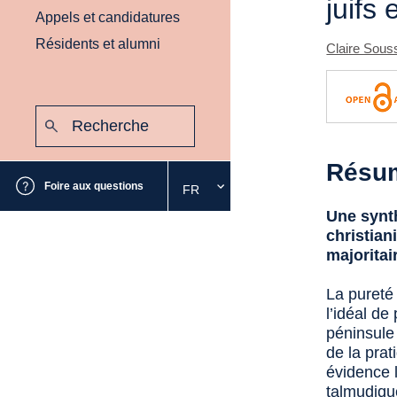
juifs 
Appels et candidatures
Résidents et alumni
Claire Sous
Recherche
:
Envoyer
Résu
Foire aux questions
FR
Sélectionnez
la
Une synth
langue
christian
souhaitée
majoritai
La pureté
l’idéal de
péninsule
de la prat
évidence l
talmudique