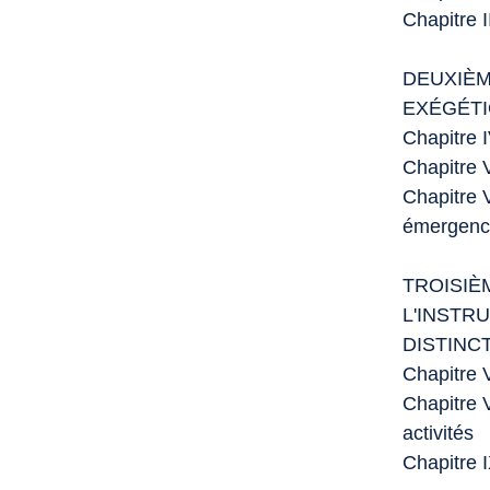
Chapitre I
DEUXIÈM
EXÉGÉTI
Chapitre 
Chapitre V
Chapitre V
émergence
TROISIÈ
L'INSTR
DISTINCT
Chapitre V
Chapitre V
activités
Chapitre I