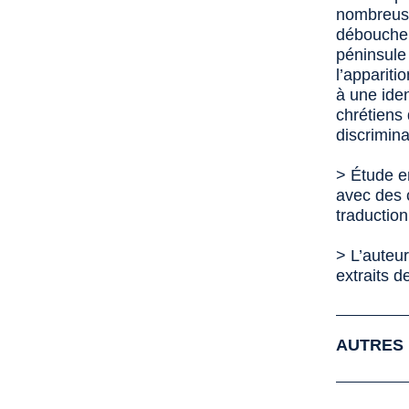
nombreuse
débouche s
péninsule 
l’apparit
à une iden
chrétiens 
discrimina
> Étude en
avec des 
traduction
> L’auteu
extraits d
AUTRES 