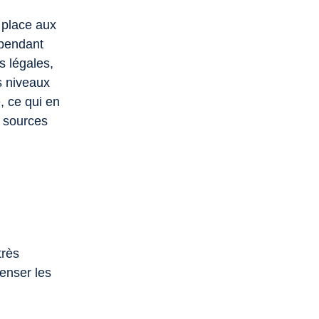
e place aux
ependant
s légales,
s niveaux
, ce qui en
s sources
très
enser les