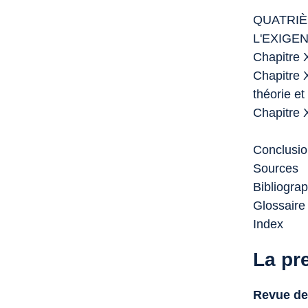
QUATRIÈ
L'EXIGE
Chapitre X
Chapitre X
théorie et
Chapitre X
Conclusi
Sources
Bibliogra
Glossaire
Index
La pr
Revue de