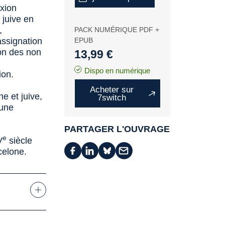
exion
 juive en
,
PACK NUMÉRIQUE PDF +
assignation
EPUB
ion des non
13,99 €
Dispo en numérique
ion.
Acheter sur
e et juive,
7switch
'une
PARTAGER L'OUVRAGE
e
V
siècle
celone.