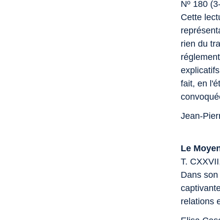
Nº 180 (3
Cette lect
représent
rien du t
réglementa
explicatif
fait, en l
convoquée
Jean-Pier
Le Moye
T. CXXVII
Dans son 
captivant
relations 