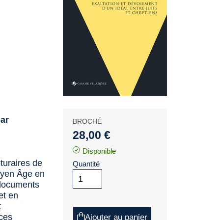
par
BROCHÉ
28,00 €
Disponible
turaires de
Quantité
Moyen Âge en
 documents
et en
t
nces
Ajouter au panier