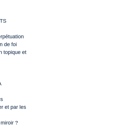
NTS
rpétuation
n de foi
on topique et
A
és
er et par les
 miroir ?