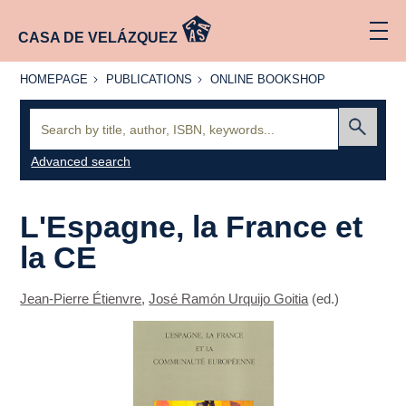
CASA DE VELÁZQUEZ
HOMEPAGE
PUBLICATIONS
ONLINE
HOMEPAGE
PUBLICATIONS
ONLINE BOOKSHOP
BOOKSHOP
Search:
Submit
Advanced search
L'Espagne, la France et
la CE
Jean-Pierre Étienvre
,
José Ramón Urquijo Goitia
(ed.)