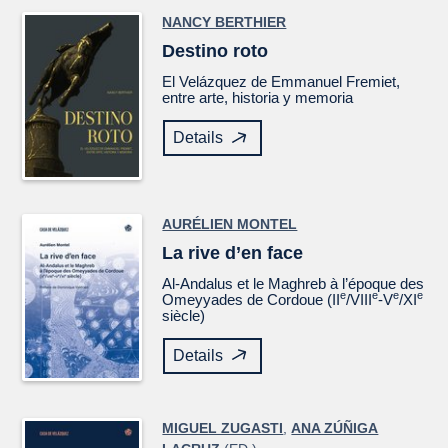
NANCY BERTHIER
Destino roto
El
Velázquez
de Emmanuel Fremiet,
entre arte, historia y memoria
Details
AURÉLIEN MONTEL
La rive d’en face
Al-Andalus et le Maghreb à l’époque des
e
e
e
e
Omeyyades de Cordoue (II
/VIII
-V
/XI
siècle)
Details
MIGUEL ZUGASTI
,
ANA ZÚÑIGA