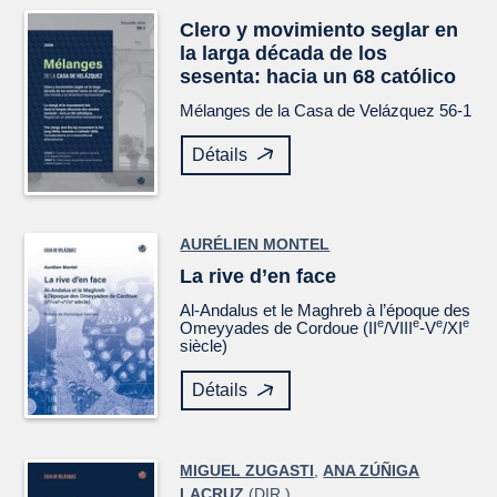
Clero y movimiento seglar en
la larga década de los
sesenta: hacia un 68 católico
Mélanges de la Casa de Velázquez
56-1
Détails
AURÉLIEN MONTEL
La rive d’en face
Al-Andalus et le Maghreb à l’époque des
e
e
e
e
Omeyyades de Cordoue (II
/VIII
-V
/XI
siècle)
Détails
MIGUEL ZUGASTI
,
ANA ZÚÑIGA
LACRUZ
(DIR.)