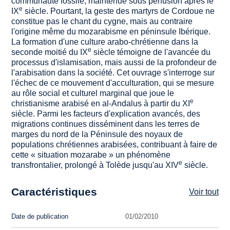
communauté fossile, maintenue sous perfusion après le
e
IX
siècle. Pourtant, la geste des martyrs de Cordoue ne
constitue pas le chant du cygne, mais au contraire
l'origine même du mozarabisme en péninsule Ibérique.
La formation d'une culture arabo-chrétienne dans la
e
seconde moitié du IX
siècle témoigne de l'avancée du
processus d'islamisation, mais aussi de la profondeur de
l'arabisation dans la société. Cet ouvrage s'interroge sur
l'échec de ce mouvement d'acculturation, qui se mesure
au rôle social et culturel marginal que joue le
e
christianisme arabisé en al-Andalus à partir du XI
siècle. Parmi les facteurs d'explication avancés, des
migrations continues disséminent dans les terres de
marges du nord de la Péninsule des noyaux de
populations chrétiennes arabisées, contribuant à faire de
cette « situation mozarabe » un phénomène
e
transfrontalier, prolongé à Tolède jusqu'au XIV
siècle.
Caractéristiques
Voir tout
Date de publication
01/02/2010