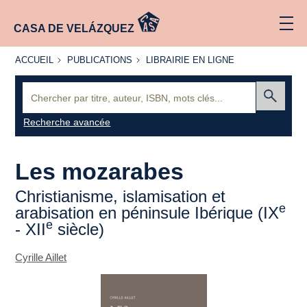
CASA DE VELÁZQUEZ
ACCUEIL
PUBLICATIONS
LIBRAIRIE
ACCUEIL
PUBLICATIONS
LIBRAIRIE EN LIGNE
EN LIGNE
Recherche
:
Envoyer
Recherche avancée
Les mozarabes
Christianisme, islamisation et
e
arabisation en péninsule Ibérique (IX
e
- XII
siècle)
Cyrille Aillet