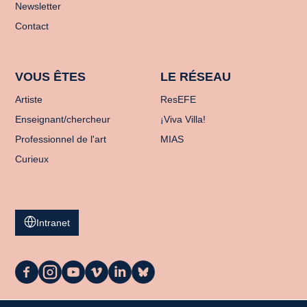
Newsletter
Contact
VOUS ÊTES
LE RÉSEAU
Artiste
ResEFE
Enseignant/chercheur
¡Viva Villa!
Professionnel de l'art
MIAS
Curieux
Intranet
La
La
La
La
La
La
Casa
Casa
Casa
Casa
Casa
Casa
sur
sur
sur
sur
sur
sur