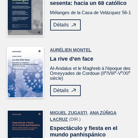
sesenta: hacia un 68 católico
Mélanges de la Casa de Velázquez
56-1
Détails
AURÉLIEN MONTEL
La rive d’en face
Al-Andalus et le Maghreb à l’époque des
e
e
e
e
Omeyyades de Cordoue (II
/VIII
-V
/XI
siècle)
Détails
MIGUEL ZUGASTI
,
ANA ZÚÑIGA
LACRUZ
(DIR.)
Espectáculo y fiesta en el
mundo panhispánico