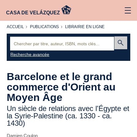
CASA DE VELÁZQUEZ
ACCUEIL
PUBLICATIONS
LIBRAIRIE
ACCUEIL
PUBLICATIONS
LIBRAIRIE EN LIGNE
EN LIGNE
Recherche
:
Envoyer
Recherche avancée
Barcelone et le grand
commerce d'Orient au
Moyen Âge
Un siècle de relations avec l'Égypte et
la Syrie-Palestine (ca. 1330 - ca.
1430)
Damien Coulon