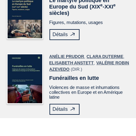
Le martyre politique en
e
e
Europe du Sud (XIX
-XXI
siècles)
Figures, mutations, usages
Détails
ANÉLIE PRUDOR
,
CLARA DUTERME
,
ELISABETH ANSTETT
,
VALÉRIE ROBIN
AZEVEDO
(DIR.)
Funérailles en lutte
Violences de masse et inhumations
collectives en Europe et en Amérique
latine
Détails