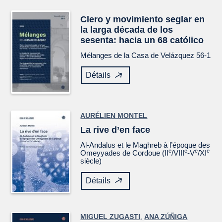
Clero y movimiento seglar en
la larga década de los
sesenta: hacia un 68 católico
Mélanges de la Casa de Velázquez
56-1
Détails
AURÉLIEN MONTEL
La rive d’en face
Al-Andalus et le Maghreb à l’époque des
e
e
e
e
Omeyyades de Cordoue (II
/VIII
-V
/XI
siècle)
Détails
MIGUEL ZUGASTI
,
ANA ZÚÑIGA