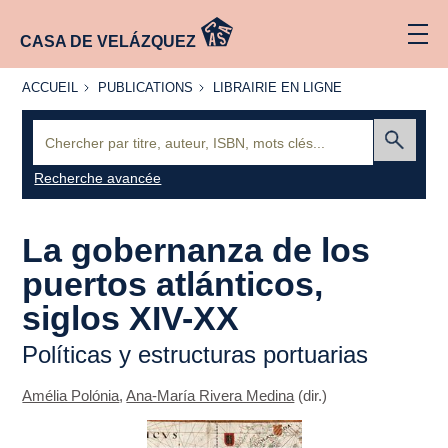
CASA DE VELÁZQUEZ
ACCUEIL
PUBLICATIONS
LIBRAIRIE
ACCUEIL
PUBLICATIONS
LIBRAIRIE EN LIGNE
EN LIGNE
Recherche
:
Envoyer
Recherche avancée
La gobernanza de los
puertos atlánticos,
siglos XIV-XX
Políticas y estructuras portuarias
Amélia Polónia
,
Ana-María Rivera Medina
(dir.)