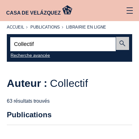
CASA DE VELÁZQUEZ
ACCUEIL
PUBLICATIONS
LIBRAIRIE
ACCUEIL
PUBLICATIONS
LIBRAIRIE EN LIGNE
EN LIGNE
Recherche
:
Envoyer
Recherche avancée
Auteur :
Collectif
63 résultats trouvés
Publications