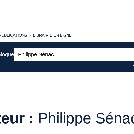
PUBLICATIONS
LIBRAIRIE
PUBLICATIONS
LIBRAIRIE EN LIGNE
EN LIGNE
Recherche
alogue
:
eur :
Philippe Séna