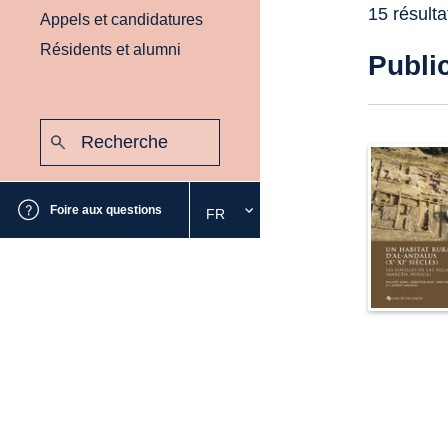
15 résulta
Appels et candidatures
Résidents et alumni
Publi
Recherche
:
Envoyer
Foire aux questions
FR
Sélectionnez
la
langue
souhaitée