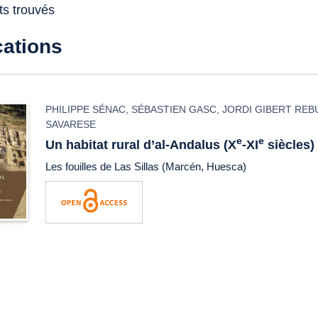
ts trouvés
cations
PHILIPPE SÉNAC
,
SÉBASTIEN GASC
,
JORDI GIBERT REB
SAVARESE
e
e
Un habitat rural d’al-Andalus (X
-XI
siècles)
Les fouilles de Las Sillas (Marcén, Huesca)