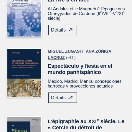
Al-Andalus et le Maghreb à l’époque des
e
e
e
e
Omeyyades de Cordoue (II
/VIII
-V
/XI
siècle)
Details
MIGUEL ZUGASTI
,
ANA ZÚÑIGA
LACRUZ
(ED.)
Espectáculo y fiesta en el
mundo panhispánico
México, Madrid, Manila: concepciones
barrocas y proyecciones actuales
Details
e
L’épigraphie au XXI
siècle. Le
« Cercle du détroit de