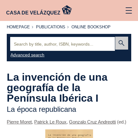
CASA DE VELÁZQUEZ
HOMEPAGE
PUBLICATIONS
ONLINE
HOMEPAGE
PUBLICATIONS
ONLINE BOOKSHOP
BOOKSHOP
Search:
Submit
Advanced search
La invención de una
geografía de la
Península Ibérica I
La época republicana
Pierre Moret
,
Patrick Le Roux
,
Gonzalo Cruz Andreotti
(ed.)