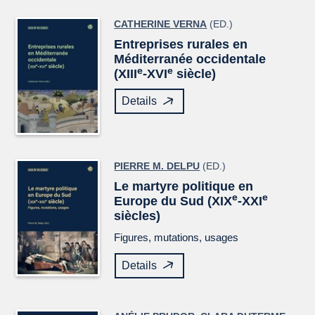
CATHERINE VERNA
(ED.)
Entreprises rurales en
Méditerranée occidentale
e
e
(XIII
-XVI
siècle)
Details
PIERRE M. DELPU
(ED.)
Le martyre politique en
e
e
Europe du Sud (XIX
-XXI
siècles)
Figures, mutations, usages
Details