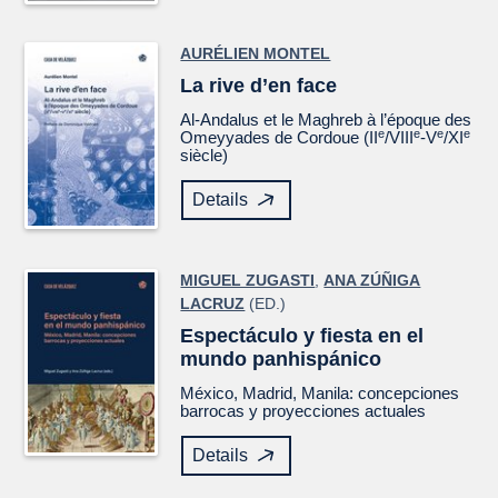
AURÉLIEN MONTEL
La rive d’en face
Al-Andalus et le Maghreb à l’époque des
e
e
e
e
Omeyyades de Cordoue (II
/VIII
-V
/XI
siècle)
Details
MIGUEL ZUGASTI
,
ANA ZÚÑIGA
LACRUZ
(ED.)
Espectáculo y fiesta en el
mundo panhispánico
México, Madrid, Manila: concepciones
barrocas y proyecciones actuales
Details