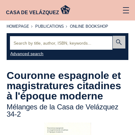
CASA DE VELÁZQUEZ
HOMEPAGE
PUBLICATIONS
ONLINE
HOMEPAGE
PUBLICATIONS
ONLINE BOOKSHOP
BOOKSHOP
Search:
Submit
Advanced search
Couronne espagnole et
magistratures citadines
à l'époque moderne
Mélanges de la Casa de Velázquez
34-2