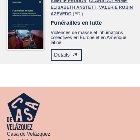
ANÉLIE PRUDOR
,
CLARA DUTERME
,
ELISABETH ANSTETT
,
VALÉRIE ROBIN
AZEVEDO
(ED.)
Funérailles en lutte
Violences de masse et inhumations
collectives en Europe et en Amérique
latine
Details
Casa de Velázquez