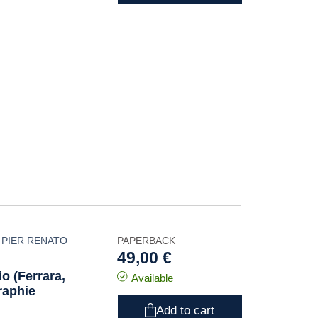
,
PIER RENATO
PAPERBACK
49,00 €
o (Ferrara,
Available
graphie
Add to cart