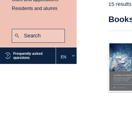
15 result
Residents and alumni
Book
Search:
Submit
Frequently asked
EN
Select
questions
the
desired
language