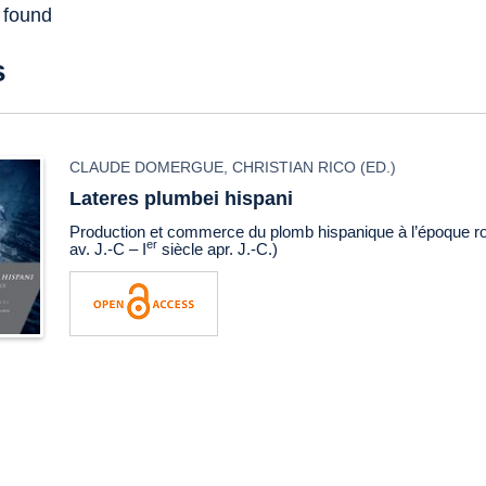
s found
s
CLAUDE DOMERGUE
,
CHRISTIAN RICO
(ED.)
Lateres plumbei hispani
Production et commerce du plomb hispanique à l’époque ro
er
av. J.-C – I
siècle apr. J.-C.)