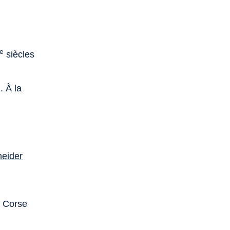
e
siècles
. À la
neider
a Corse