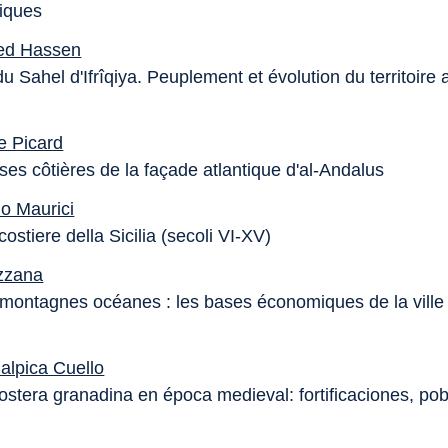
iques
d Hassen
du Sahel d'Ifrîqiya. Peuplement et évolution du territoir
e Picard
ses côtières de la façade atlantique d'al-Andalus
o Maurici
costiere della Sicilia (secoli VI-XV)
zzana
 montagnes océanes : les bases économiques de la ville
alpica Cuello
ostera granadina en época medieval: fortificaciones, po