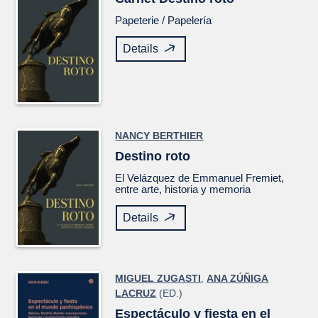
Papeterie /
Papelería
Details
NANCY BERTHIER
Destino roto
El
Velázquez
de Emmanuel Fremiet,
entre arte, historia y memoria
Details
MIGUEL ZUGASTI
,
ANA ZÚÑIGA
LACRUZ
(ED.)
Espectáculo y fiesta en el