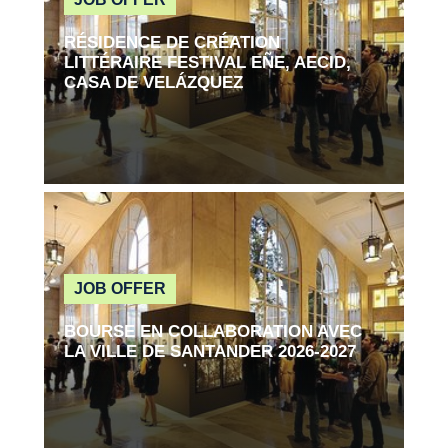
RÉSIDENCE DE CRÉATION
LITTÉRAIRE FESTIVAL EÑE, AECID,
CASA DE VELÁZQUEZ
Read more
JOB OFFER
BOURSE EN COLLABORATION AVEC
LA VILLE DE SANTANDER 2026-2027