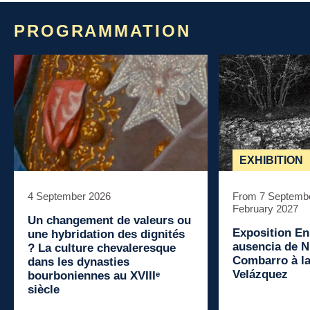
PROGRAMMATION
EXHIBITION
4 September 2026
From 7 Septembe
February 2027
Un changement de valeurs ou
Exposition
En
une hybridation des dignités
ausencia
de N
? La culture chevaleresque
Combarro à l
dans les dynasties
Velázquez
bourboniennes au XVIIIᵉ
siècle