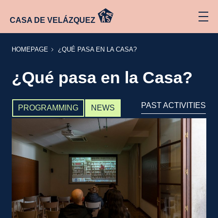
CASA DE VELÁZQUEZ
HOMEPAGE
¿QUÉ
HOMEPAGE
¿QUÉ PASA EN LA CASA?
PASA
EN LA
CASA?
¿Qué pasa en la Casa?
PAST ACTIVITIES
PROGRAMMING
NEWS