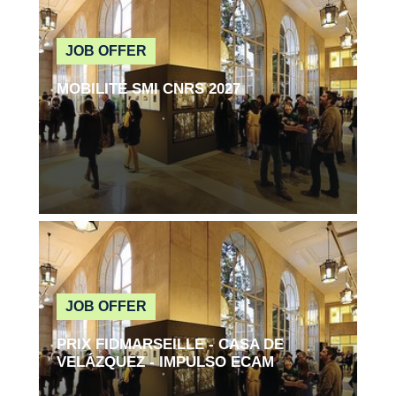
JOB OFFER
MOBILITÉ SMI CNRS 2027
Read more
JOB OFFER
PRIX FIDMARSEILLE - CASA DE
VELÁZQUEZ - IMPULSO ECAM