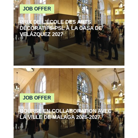
JOB OFFER
PRIX DE L’ÉCOLE DES ARTS
DÉCORATIFS-PSL À LA CASA DE
VELÁZQUEZ 2027
Read more
JOB OFFER
BOURSE EN COLLABORATION AVEC
LA VILLE DE MALAGA 2026-2027