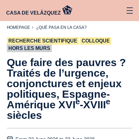
CASA DE VELÁZQUEZ
HOMEPAGE
¿QUÉ
HOMEPAGE
¿QUÉ PASA EN LA CASA?
PASA
EN LA
RECHERCHE SCIENTIFIQUE
CASA?
COLLOQUE
HORS LES MURS
Que faire des pauvres ?
Traités de l’urgence,
conjonctures et enjeux
politiques, Espagne-
e
e
Amérique XVI
-XVIII
siècles