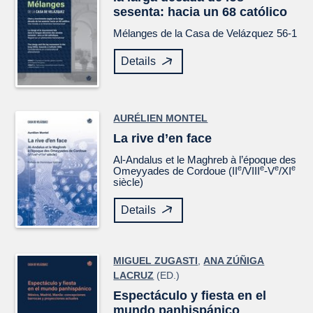
sesenta: hacia un 68 católico
Mélanges de la Casa de Velázquez
56-1
Details
AURÉLIEN MONTEL
La rive d’en face
Al-Andalus et le Maghreb à l’époque des
e
e
e
e
Omeyyades de Cordoue (II
/VIII
-V
/XI
siècle)
Details
MIGUEL ZUGASTI
,
ANA ZÚÑIGA
LACRUZ
(ED.)
Espectáculo y fiesta en el
mundo panhispánico