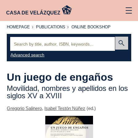
CASA DE VELÁZQUEZ
HOMEPAGE
PUBLICATIONS
ONLINE
HOMEPAGE
PUBLICATIONS
ONLINE BOOKSHOP
BOOKSHOP
Search:
Submit
Advanced search
Un juego de engaños
Movilidad, nombres y apellidos en los
siglos XV a XVIII
Gregorio Salinero
,
Isabel Testón Núñez
(ed.)