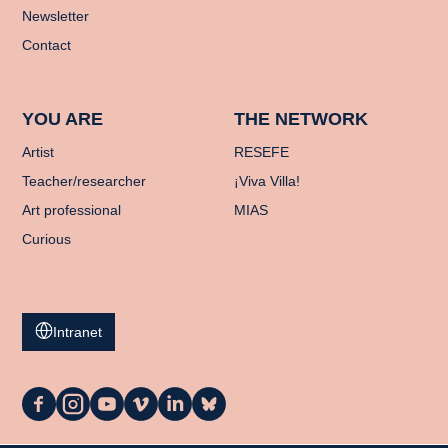
Newsletter
Contact
YOU ARE
THE NETWORK
Artist
RESEFE
Teacher/researcher
¡Viva Villa!
Art professional
MIAS
Curious
Intranet
La
La
La
La
La
La
Casa
Casa
Casa
Casa
Casa
Casa
on
on
on
on
on
on