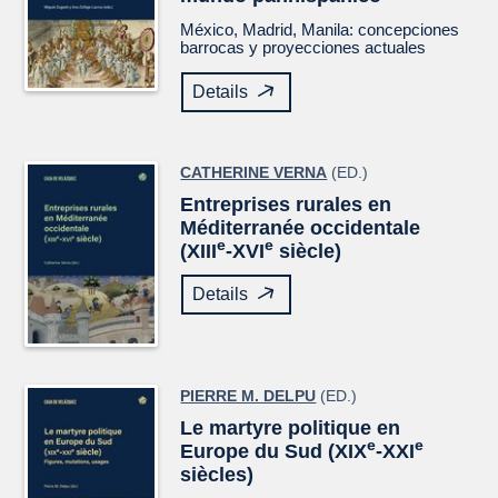
México, Madrid, Manila: concepciones
barrocas y proyecciones actuales
Details
CATHERINE VERNA
(ED.)
Entreprises rurales en
Méditerranée occidentale
e
e
(XIII
-XVI
siècle)
Details
PIERRE M. DELPU
(ED.)
Le martyre politique en
e
e
Europe du Sud (XIX
-XXI
siècles)