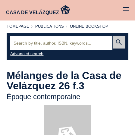
CASA DE VELÁZQUEZ
HOMEPAGE
PUBLICATIONS
ONLINE
HOMEPAGE
PUBLICATIONS
ONLINE BOOKSHOP
BOOKSHOP
Search:
Submit
Advanced search
Mélanges de la Casa de
Velázquez 26 f.3
Époque contemporaine