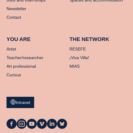
Newsletter
Contact
YOU ARE
THE NETWORK
Artist
RESEFE
Teacher/researcher
¡Viva Villa!
Art professional
MIAS
Curious
Intranet
La
La
La
La
La
La
Casa
Casa
Casa
Casa
Casa
Casa