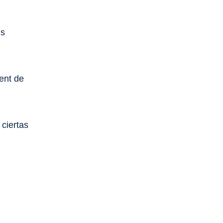
us
ment de
 ciertas