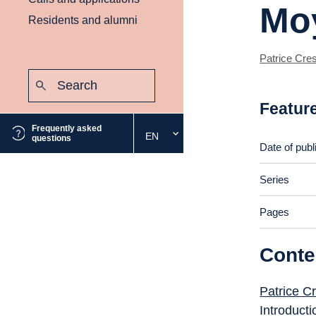
Mo
Residents and alumni
Patrice Cres
Search:
Submit
Featur
Frequently asked
EN
Select
questions
Date of publ
the
desired
Series
language
Pages
Conte
Patrice Cr
Introducti