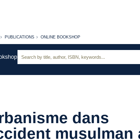
PUBLICATIONS
ONLINE
PUBLICATIONS
ONLINE BOOKSHOP
BOOKSHOP
Search:
ookshop
urbanisme dans
ccident musulman 