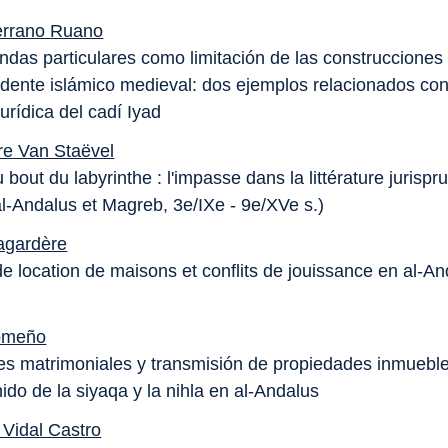
errano Ruano
das particulares como limitación de las construcciones
idente islámico medieval: dos ejemplos relacionados con
jurídica del cadí Iyad
re Van Staëvel
 bout du labyrinthe : l'impasse dans la littérature jurispru
al-Andalus et Magreb, 3e/IXe - 9e/XVe s.)
agardère
e location de maisons et conflits de jouissance en al-An
omeño
s matrimoniales y transmisión de propiedades inmueble
ido de la siyaqa y la nihla en al-Andalus
 Vidal Castro