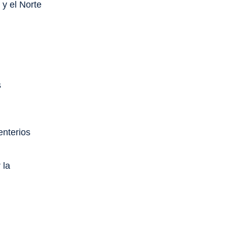
y el Norte
s
enterios
 la