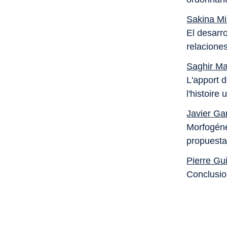
Sakina M
El desarro
relaciones
Saghir M
L'apport d
l'histoire
Javier Ga
Morfogéne
propuesta
Pierre Gu
Conclusi