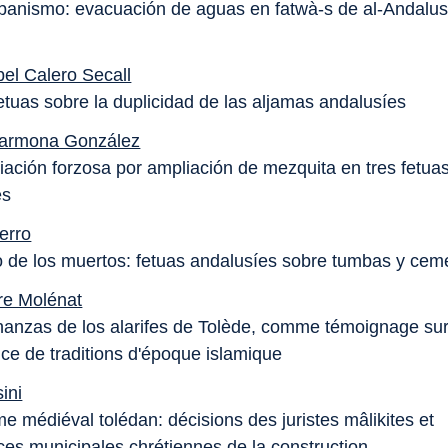
banismo: evacuación de aguas en fatwà-s de al-Andalus 
bel Calero Secall
etuas sobre la duplicidad de las aljamas andalusíes
Carmona González
iación forzosa por ampliación de mezquita en tres fetua
es
erro
o de los muertos: fetuas andalusíes sobre tumbas y cem
re Molénat
anzas de los alarifes de Tolède, comme témoignage sur
e de traditions d'époque islamique
ini
e médiéval tolédan: décisions des juristes mâlikites et
es municipales chrétiennes de la construction