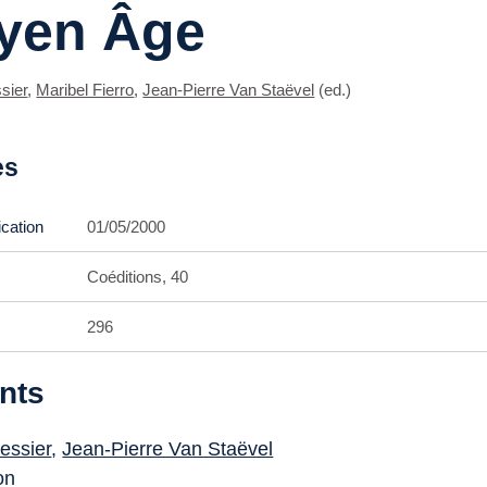
yen Âge
sier
,
Maribel Fierro
,
Jean-Pierre Van Staëvel
(ed.)
es
ication
01/05/2000
Coéditions, 40
296
nts
essier
,
Jean-Pierre Van Staëvel
on