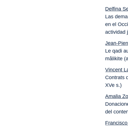
Delfina S
Las deman
en el Occ
actividad 
Jean-Pier
Le qadi au
mâlikite (
Vincent L
Contrats d
XVe s.)
Amalia Z
Donacione
del conten
Francisco