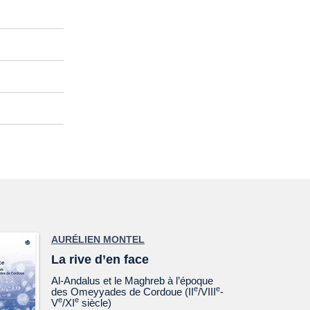
AURÉLIEN MONTEL
La rive d’en face
Al-Andalus et le Maghreb à l’époque
e
e
des Omeyyades de Cordoue (II
/VIII
-
e
e
V
/XI
siècle)