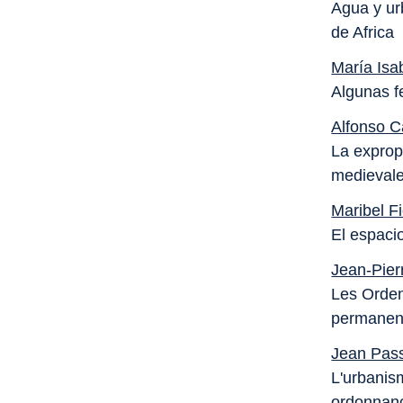
Agua y ur
de Africa
María Isa
Algunas f
Alfonso 
La exprop
medieval
Maribel Fi
El espaci
Jean-Pier
Les Orden
permanenc
Jean Pass
L'urbanism
ordonnanc