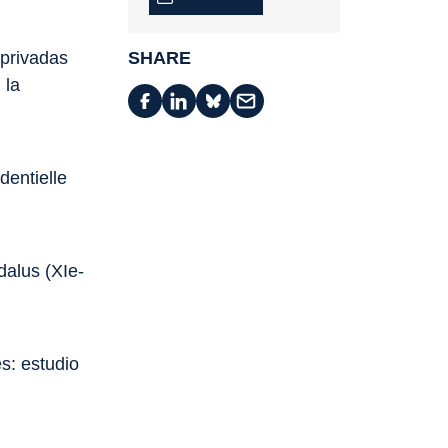
 privadas
SHARE
 la
dentielle
dalus (XIe-
s: estudio