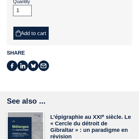
Quantity
Add to cart
SHARE
See also ...
e
L’épigraphie au XXI
siècle. Le
« Cercle du détroit de
Gibraltar » : un paradigme en
révision