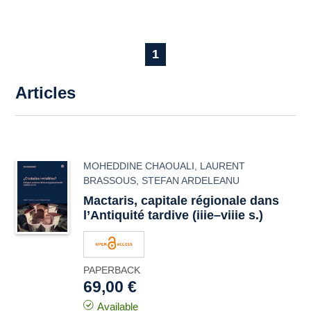
1
Articles
MOHEDDINE CHAOUALI
,
LAURENT
BRASSOUS
,
STEFAN ARDELEANU
Mactaris
, capitale régionale dans
l’Antiquité tardive (iiie–viiie s.)
PAPERBACK
69,00 €
Available