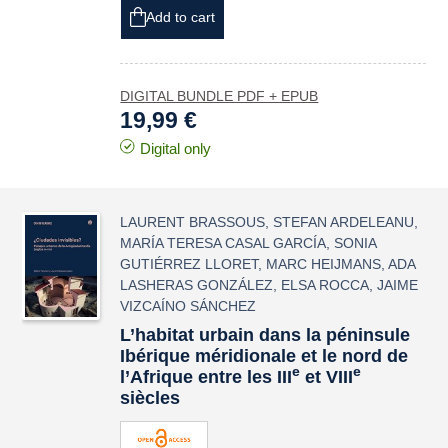
Add to cart
DIGITAL BUNDLE PDF + EPUB
19,99 €
Digital only
LAURENT BRASSOUS
,
STEFAN ARDELEANU
,
MARÍA TERESA CASAL GARCÍA
,
SONIA
GUTIÉRREZ LLORET
,
MARC HEIJMANS
,
ADA
LASHERAS GONZÁLEZ
,
ELSA ROCCA
,
JAIME
VIZCAÍNO SÁNCHEZ
L’habitat urbain dans la péninsule
Ibérique méridionale et le nord de
e
e
l’Afrique entre les III
et VIII
siècles