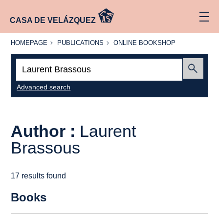
CASA DE VELÁZQUEZ
HOMEPAGE
PUBLICATIONS
ONLINE
HOMEPAGE
PUBLICATIONS
ONLINE BOOKSHOP
BOOKSHOP
Search:
Submit
Advanced search
Author :
Laurent
Brassous
17 results found
Books