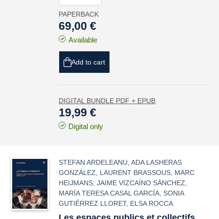
PAPERBACK
69,00 €
Available
Add to cart
DIGITAL BUNDLE PDF + EPUB
19,99 €
Digital only
STEFAN ARDELEANU
,
ADA LASHERAS
GONZÁLEZ
,
LAURENT BRASSOUS
,
MARC
HEIJMANS
,
JAIME VIZCAÍNO SÁNCHEZ
,
MARÍA TERESA CASAL GARCÍA
,
SONIA
GUTIÉRREZ LLORET
,
ELSA ROCCA
Les espaces publics et collectifs