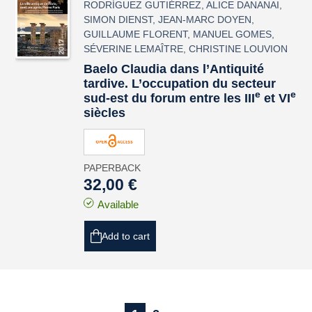
RODRÍGUEZ GUTIÉRREZ
,
ALICE DANANAI
,
SIMON DIENST
,
JEAN-MARC DOYEN
,
GUILLAUME FLORENT
,
MANUEL GOMES
,
SÉVERINE LEMAÎTRE
,
CHRISTINE LOUVION
Baelo Claudia
dans l’Antiquité
tardive. L’occupation du secteur
e
e
sud-est du forum entre les III
et VI
siècles
PAPERBACK
32,00 €
Available
Add to cart