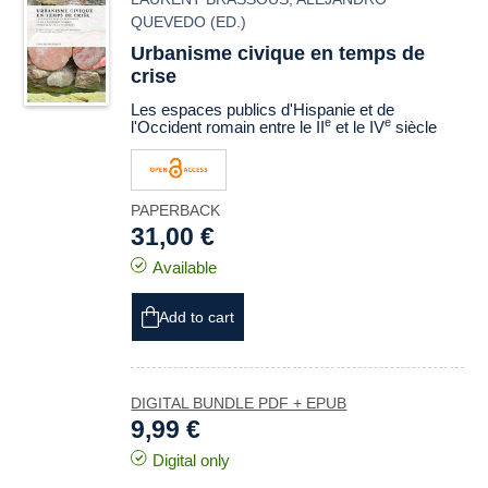
QUEVEDO
(ED.)
Urbanisme civique en temps de
crise
Les espaces publics d'Hispanie et de
e
e
l'Occident romain entre le II
et le IV
siècle
PAPERBACK
31,00 €
Available
Add to cart
DIGITAL BUNDLE PDF + EPUB
9,99 €
Digital only