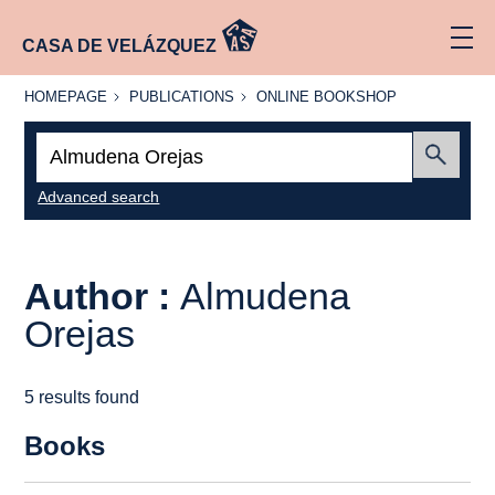
CASA DE VELÁZQUEZ
HOMEPAGE
PUBLICATIONS
ONLINE
HOMEPAGE
PUBLICATIONS
ONLINE BOOKSHOP
BOOKSHOP
Search:
Submit
Advanced search
Author :
Almudena
Orejas
5 results found
Books