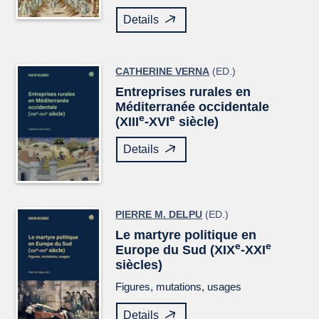
Details
CATHERINE VERNA
(ED.)
Entreprises rurales en
Méditerranée occidentale
e
e
(XIII
-XVI
siècle)
Details
PIERRE M. DELPU
(ED.)
Le martyre politique en
e
e
Europe du Sud (XIX
-XXI
siècles)
Figures, mutations, usages
Details