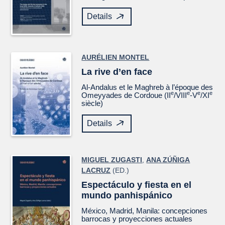
Details
AURÉLIEN MONTEL
La rive d’en face
Al-Andalus et le Maghreb à l’époque des
e
e
e
e
Omeyyades de Cordoue (II
/VIII
-V
/XI
siècle)
Details
MIGUEL ZUGASTI
,
ANA ZÚÑIGA
LACRUZ
(ED.)
Espectáculo y fiesta en el
mundo panhispánico
México, Madrid, Manila: concepciones
barrocas y proyecciones actuales