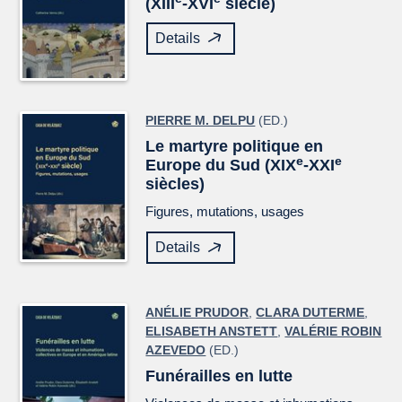
(XIII
-XVI
siècle)
Details
PIERRE M. DELPU
(ED.)
Le martyre politique en
e
e
Europe du Sud (XIX
-XXI
siècles)
Figures, mutations, usages
Details
ANÉLIE PRUDOR
,
CLARA DUTERME
,
ELISABETH ANSTETT
,
VALÉRIE ROBIN
AZEVEDO
(ED.)
Funérailles en lutte