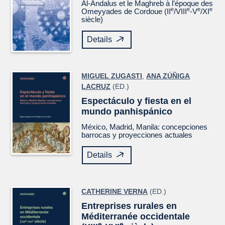
Al-Andalus et le Maghreb à l’époque des
e
e
e
e
Omeyyades de Cordoue (II
/VIII
-V
/XI
siècle)
Details
MIGUEL ZUGASTI
,
ANA ZÚÑIGA
LACRUZ
(ED.)
Espectáculo y fiesta en el
mundo panhispánico
México, Madrid, Manila: concepciones
barrocas y proyecciones actuales
Details
CATHERINE VERNA
(ED.)
Entreprises rurales en
Méditerranée occidentale
e
e