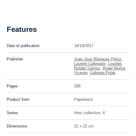
Features
Date of publication
19/10/2017
Publisher
Juan José Blánquez Pérez
,
Laurent Callegarin
,
Lourdes
Roldán Gómez
,
Ángel Muñoz
Vicente
,
Gabriela Polak
Pages
288
Product form
Paperback
Series
Hors collection, 4
Dimensions
22 x 22 cm