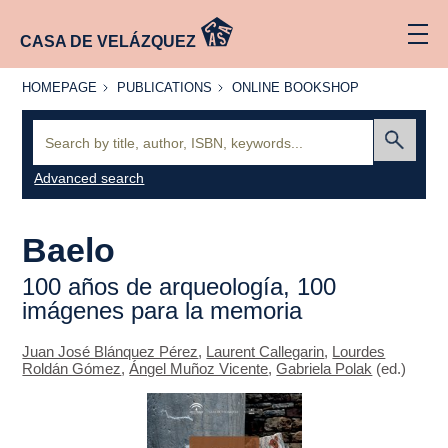
CASA DE VELÁZQUEZ
HOMEPAGE
PUBLICATIONS
ONLINE
HOMEPAGE
PUBLICATIONS
ONLINE BOOKSHOP
BOOKSHOP
Search:
Submit
Advanced search
Baelo
100 años de arqueología, 100
imágenes para la memoria
Juan José Blánquez Pérez
,
Laurent Callegarin
,
Lourdes
Roldán Gómez
,
Ángel Muñoz Vicente
,
Gabriela Polak
(ed.)