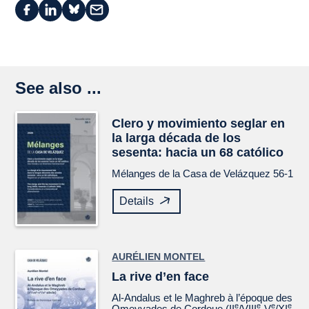
See also ...
Clero y movimiento seglar en
la larga década de los
sesenta: hacia un 68 católico
Mélanges de la Casa de Velázquez
56-1
Details
AURÉLIEN MONTEL
La rive d’en face
Al-Andalus et le Maghreb à l’époque des
e
e
e
e
Omeyyades de Cordoue (II
/VIII
-V
/XI