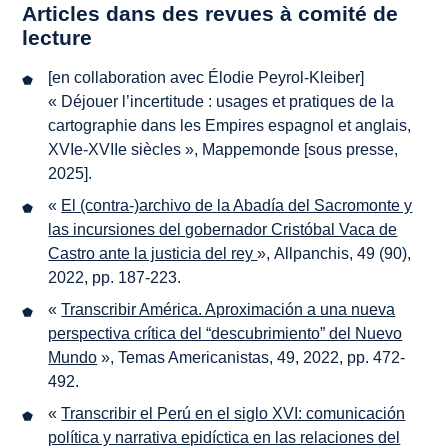
Articles dans des revues à comité de
lecture
[en collaboration avec Élodie Peyrol-Kleiber]
« Déjouer l’incertitude : usages et pratiques de la
cartographie dans les Empires espagnol et anglais,
XVIe-XVIIe siècles »,
Mappemonde
[sous presse,
2025].
«
El (contra-)archivo de la Abadía del Sacromonte y
las incursiones del gobernador Cristóbal Vaca de
Castro ante la justicia del rey
»,
Allpanchis
, 49 (90),
2022, pp. 187-223.
«
Transcribir América. Aproximación a una nueva
perspectiva crítica del “descubrimiento” del Nuevo
Mundo
»,
Temas Americanistas
, 49, 2022, pp. 472-
492.
«
Transcribir el Perú en el siglo XVI: comunicación
política y narrativa epidíctica en las relaciones del