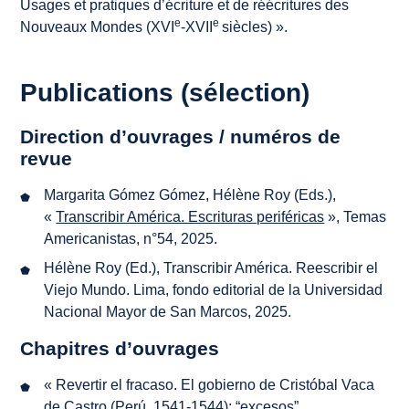
Usages et pratiques d’écriture et de réécritures des
e
e
Nouveaux Mondes (XVI
-XVII
siècles)
».
Publications (sélection)
Direction d’ouvrages / numéros de
revue
Margarita Gómez Gómez, Hélène Roy (Eds.),
«
Transcribir América. Escrituras periféricas
»,
Temas
Americanistas
, n°54, 2025.
Hélène Roy (Ed.),
Transcribir América. Reescribir el
Viejo Mundo. Lima
, fondo editorial de la Universidad
Nacional Mayor de San Marcos, 2025.
Chapitres d’ouvrages
« Revertir el fracaso. El gobierno de Cristóbal Vaca
de Castro (Perú, 1541-1544): “excesos”,