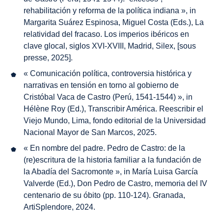
rehabilitación y reforma de la política indiana », in
Margarita Suárez Espinosa, Miguel Costa (Eds.),
La
relatividad del fracaso. Los imperios ibéricos en
clave glocal, siglos XVI-XVIII
, Madrid, Silex, [sous
presse, 2025].
« Comunicación política, controversia histórica y
narrativas en tensión en torno al gobierno de
Cristóbal Vaca de Castro (Perú, 1541-1544) », in
Hélène Roy (Ed.),
Transcribir América. Reescribir el
Viejo Mundo
, Lima, fondo editorial de la Universidad
Nacional Mayor de San Marcos, 2025.
« En nombre del padre. Pedro de Castro: de la
(re)escritura de la historia familiar a la fundación de
la Abadía del Sacromonte », in María Luisa García
Valverde (Ed.),
Don Pedro de Castro, memoria del IV
centenario de su óbito
(pp. 110-124). Granada,
ArtiSplendore, 2024.