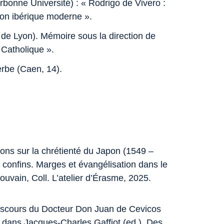
orbonne Université) : « Rodrigo de Vivero :
ion ibérique moderne ».
e Lyon). Mémoire sous la direction de
 Catholique ».
be (Caen, 14).
ions sur la chrétienté du Japon (1549 –
 confins. Marges et évangélisation dans le
ouvain, Coll. L’atelier d’Érasme, 2025.
e discours du Docteur Don Juan de Cevicos
55, dans Jacques-Charles Gaffiot (ed.),
Des