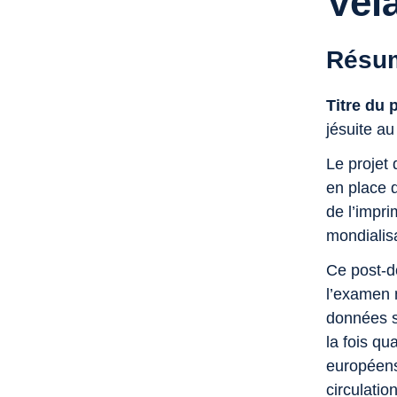
Vel
Résum
Titre du 
jésuite a
Le projet 
en place 
de l’impri
mondialis
Ce post-do
l’examen 
données se
la fois qu
européens
circulatio