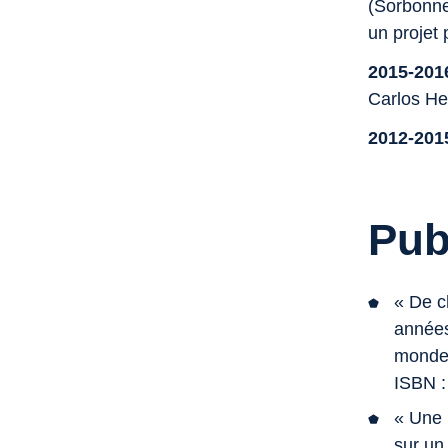
(Sorbonne 
un projet
2015-201
Carlos Heu
2012-2015
Pub
« De c
années
monde
ISBN :
« Une 
sur un