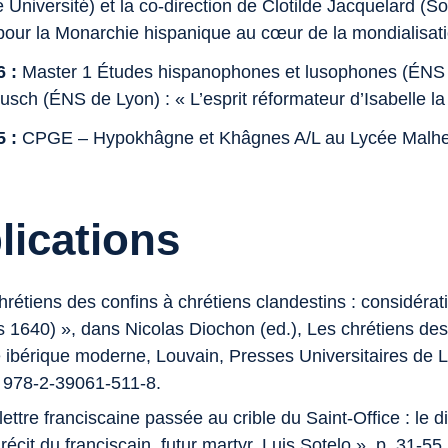
Université) et la co-direction de Clotilde Jacquelard (S
 pour la Monarchie hispanique au cœur de la mondialisat
6 :
Master 1 Études hispanophones et lusophones (ÉNS d
sch (ÉNS de Lyon) : « L’esprit réformateur d’Isabelle la
 :
CPGE – Hypokhâgne et Khâgnes A/L au Lycée Malher
lications
hrétiens des confins à chrétiens clandestins : considérat
 1640) », dans Nicolas Diochon (ed.),
Les chrétiens des
 ibérique moderne
, Louvain, Presses Universitaires de L
 978-2-39061-511-8.
lettre franciscaine passée au crible du Saint-Office : l
 récit du franciscain, futur martyr, Luis Sotelo », p. 31-