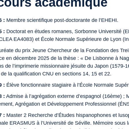
cours académique
6 :
Membre scientifique post-doctorante de l’EHEHI.
5 :
Doctorat en études romanes, Sorbonne Université (ED02
 CLEA EA4083) et École Normale Supérieure de Lyon (Ins
réate du prix Jeune Chercheur de la Fondation des Treil
e en décembre 2025 de la thèse : « De Lisbonne à Nagas
ns de l’imprimerie missionnaire jésuite du Japon (1579-1
de la qualification CNU en sections 14, 15 et 22.
 :
Élève fonctionnaire stagiaire à l’École Normale Supér
 :
Admise à l’agrégation externe d’espagnol (16ème) ; 
ement, Agrégation et Développement Professionnel (ÉNS
 :
Master 2 Recherche d’Études hispanophones et lusop
onale ERASMUS à l’Université de Séville. Mémoire sous l