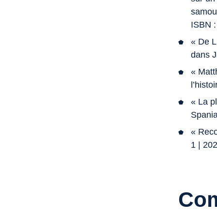
samour
ISBN :
« De L
dans
J
« Matt
l’histo
« La p
Spani
«
Reco
1 | 20
Com