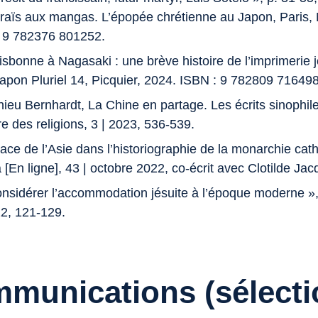
aïs aux mangas. L’épopée chrétienne au Japon
, Paris,
 9 782376 801252.
isbonne à Nagasaki : une brève histoire de l’imprimerie 
apon Pluriel
14, Picquier, 2024. ISBN : 9 782809 716498
hieu Bernhardt,
La Chine en partage. Les écrits sinophil
ire des religions
, 3 | 2023, 536-539.
lace de l’Asie dans l’historiographie de la monarchie cath
a
[En ligne], 43 | octobre 2022, co-écrit avec Clotilde Jac
nsidérer l’accommodation jésuite à l’époque moderne
»
22, 121-129.
munications (sélecti