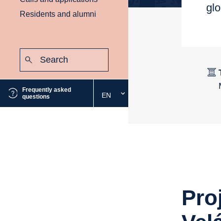
glo
Residents and alumni
Search:
Submit
Frequently asked
EN
Select
questions
the
desired
language
Pro