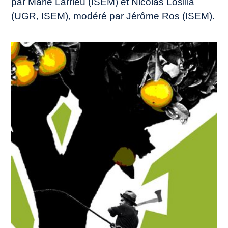
par Marie Larrieu (ISEM) et Nicolás Losilla
(UGR, ISEM), modéré par Jérôme Ros (ISEM).