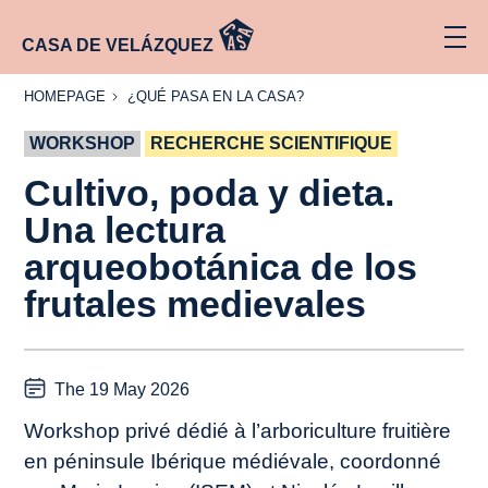
CASA DE VELÁZQUEZ
HOMEPAGE
¿QUÉ
HOMEPAGE
¿QUÉ PASA EN LA CASA?
PASA
EN LA
WORKSHOP
CASA?
RECHERCHE SCIENTIFIQUE
Cultivo, poda y dieta.
Una lectura
arqueobotánica de los
frutales medievales
The 19 May 2026
Workshop privé dédié à l’arboriculture fruitière
en péninsule Ibérique médiévale, coordonné