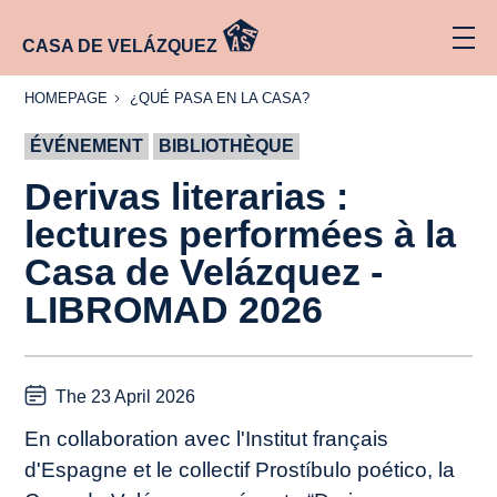
CASA DE VELÁZQUEZ
HOMEPAGE
¿QUÉ
HOMEPAGE
¿QUÉ PASA EN LA CASA?
PASA
EN LA
ÉVÉNEMENT
CASA?
BIBLIOTHÈQUE
Derivas literarias :
lectures performées à la
Casa de Velázquez -
LIBROMAD 2026
The 23 April 2026
En collaboration avec l'Institut français
d'Espagne et le collectif Prostíbulo poético, la