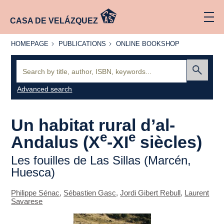
CASA DE VELÁZQUEZ
HOMEPAGE
PUBLICATIONS
ONLINE
HOMEPAGE
PUBLICATIONS
ONLINE BOOKSHOP
BOOKSHOP
Search:
Submit
Advanced search
Un habitat rural d’al-
e
e
Andalus (X
-XI
siècles)
Les fouilles de Las Sillas (Marcén,
Huesca)
Philippe Sénac
,
Sébastien Gasc
,
Jordi Gibert Rebull
,
Laurent
Savarese