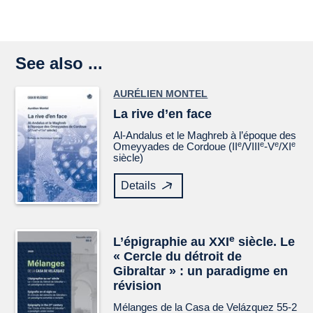
See also ...
AURÉLIEN MONTEL
La rive d’en face
Al-Andalus et le Maghreb à l’époque des
e
e
e
e
Omeyyades de Cordoue (II
/VIII
-V
/XI
siècle)
Details
e
L’épigraphie au XXI
siècle. Le
« Cercle du détroit de
Gibraltar » : un paradigme en
révision
Mélanges de la Casa de Velázquez
55-2