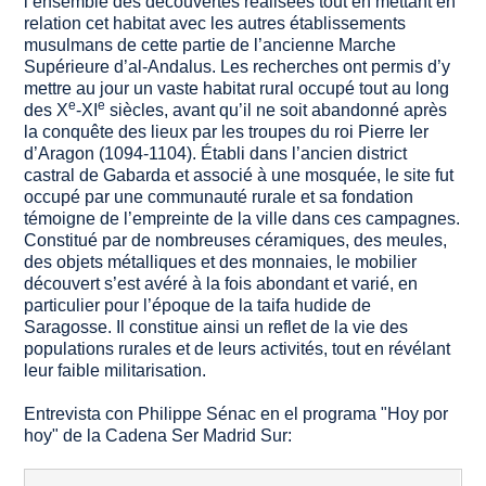
l’ensemble des découvertes réalisées tout en mettant en
relation cet habitat avec les autres établissements
musulmans de cette partie de l’ancienne Marche
Supérieure d’al-Andalus. Les recherches ont permis d’y
mettre au jour un vaste habitat rural occupé tout au long
e
e
des X
-XI
siècles, avant qu’il ne soit abandonné après
la conquête des lieux par les troupes du roi Pierre Ier
d’Aragon (1094-1104). Établi dans l’ancien district
castral de Gabarda et associé à une mosquée, le site fut
occupé par une communauté rurale et sa fondation
témoigne de l’empreinte de la ville dans ces campagnes.
Constitué par de nombreuses céramiques, des meules,
des objets métalliques et des monnaies, le mobilier
découvert s’est avéré à la fois abondant et varié, en
particulier pour l’époque de la taifa hudide de
Saragosse. Il constitue ainsi un reflet de la vie des
populations rurales et de leurs activités, tout en révélant
leur faible militarisation.
Entrevista con Philippe Sénac en el programa "Hoy por
hoy" de la Cadena Ser Madrid Sur: