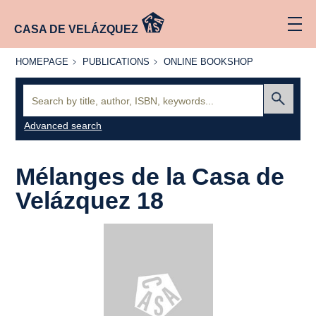
CASA DE VELÁZQUEZ
HOMEPAGE
PUBLICATIONS
ONLINE
HOMEPAGE
PUBLICATIONS
ONLINE BOOKSHOP
BOOKSHOP
Search:
Submit
Advanced search
Mélanges de la Casa de
Velázquez 18