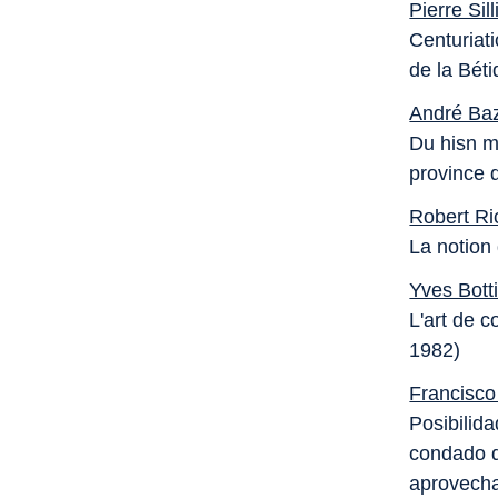
Pierre Sil
Centuriati
de la Béti
André Ba
Du hisn m
province d
Robert Ri
La notion
Yves Bott
L'art de 
1982)
Francisc
Posibilid
condado d
aprovech