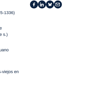
35-1336)
de
e s.)
guano
-viejos en