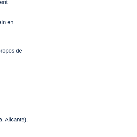
ment
ain en
 propos de
, Alicante).