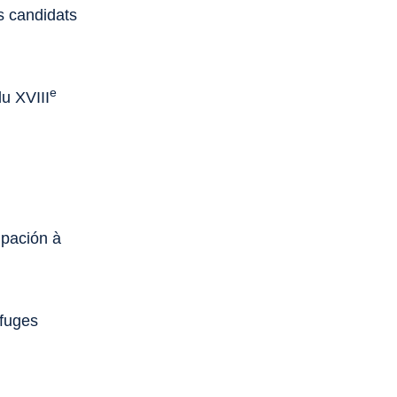
es candidats
e
du XVIII
upación à
efuges