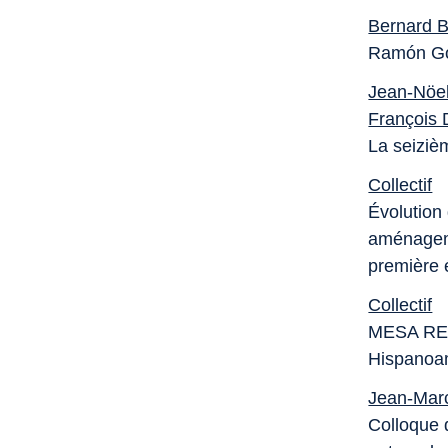
Bernard B
Ramón Gó
Jean-Nöel
François 
La seiziè
Collectif
Évolution
aménageme
première
Collectif
MESA REDO
Hispanoam
Jean-Mar
Colloque 