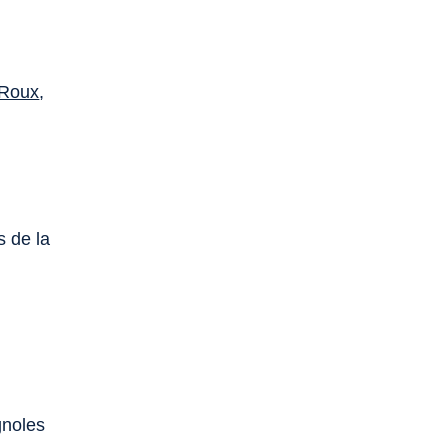
 Roux
,
s de la
gnoles