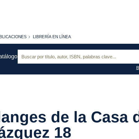
BLICACIONES
LIBRERÍA
BLICACIONES
LIBRERÍA EN LÍNEA
EN
LÍNEA
Buscar:
atálogo
B
anges de la Casa 
ázquez 18