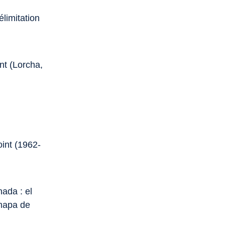
élimitation
nt (Lorcha,
oint (1962-
nada : el
 mapa de