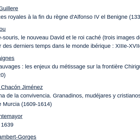
Guillere
ces royales à la fin du règne d'Alfonso IV el Benigne (13
hou
-souris, le nouveau David et le roi caché (trois images 
r des derniers temps dans le monde ibérique : XIIIe-XVII
aignes
auvages : les enjeux du métissage sur la frontière Chiri
20)
o Chacón Jiménez
ma de la convivencia. Granadinos, mudéjares y cristianos
de Murcia (1609-1614)
ontemayor
 1639
Lambert-Gorges