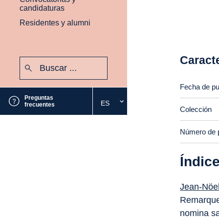
candidaturas
Residentes y alumni
Caracte
Buscar:
Enviar
Fecha de pu
Preguntas
ES
Seleccione
frecuentes
Colección
el
idioma
Número de 
deseado
Índic
Jean-Nöel
Remarques 
nomina san