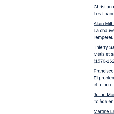
Christian 
Les finan
Alain Mil
La chauve
l'empereu
Thierry S
Métis et s
(1570-16
Francisc
El proble
el reino 
Julián M
Tolède en
Martine 