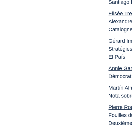
Santiago 
Elisée Tre
Alexandre
Catalogn
Gérard Im
Stratégies
El País
Annie Gar
Démocrati
Martín A
Nota sobr
Pierre Rou
Fouilles 
Deuxième