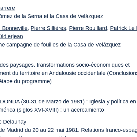
arrere
mez de la Serna et la Casa de Velázquez
 Bonneville
,
Pierre Sillières
,
Pierre Rouillard
,
Patrick Le
Didierjean
me campagne de fouilles de la Casa de Velázquez
 des paysages, transformations socio-économiques et
nt du territoire en Andalousie occidentale (Conclusion
 étape du programme)
NDA (30-31 de Marzo de 1981) : Iglesia y política en
érica (siglos XVI-XVIII) : un acercamiento
c Delaunay
de Madrid du 20 au 22 mai 1981. Relations franco-espa