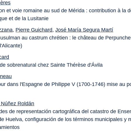
lières
on et voie romaine au sud de Mérida : contribution à la d
que et de la Lusitanie
zzana
,
Pierre Guichard
,
José María Segura Martí
usulman au castrum chrétien : le château de Perpunche
'Alicante)
card
 de sobrenatural chez Sainte Thérèse d'Ávila
ineau
cour dans l'Espagne de Philippe V (1700-1746) mise au p
o Núñez Roldán
ades de representación cartográfica del catastro de Ense
e Huelva, configuración de los términos municipales y
amientos