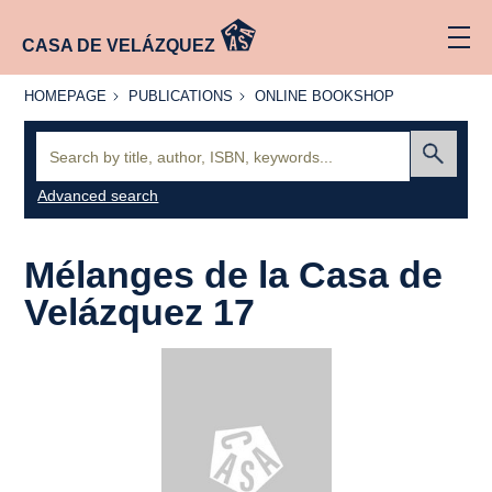
CASA DE VELÁZQUEZ
HOMEPAGE
PUBLICATIONS
ONLINE
HOMEPAGE
PUBLICATIONS
ONLINE BOOKSHOP
BOOKSHOP
Search:
Submit
Advanced search
Mélanges de la Casa de
Velázquez 17