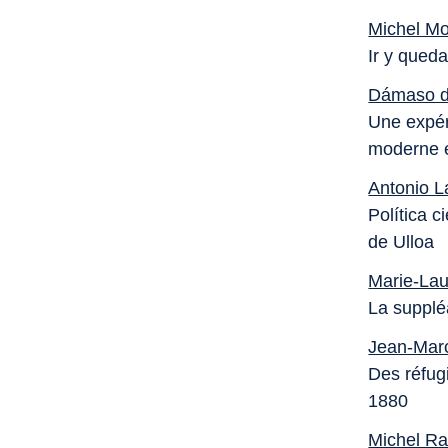
Michel M
Ir y qued
Dámaso d
Une expér
moderne 
Antonio L
Política c
de Ulloa
Marie-Lau
La supplé
Jean-Mar
Des réfugi
1880
Michel Ra