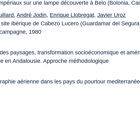
 impériaux sur une lampe découverte à Belo (Bolonia, Ca
illard
,
André Jodin
,
Enrique Llobregat
,
Javier Uroz
u site ibérique de Cabezo Lucero (Guardamar del Segura,
 campagne, 1980
 des paysages, transformation socioéconomique et am
oire en Andalousie. Approche méthodologique
raphie aérienne dans les pays du pourtour mediterranée