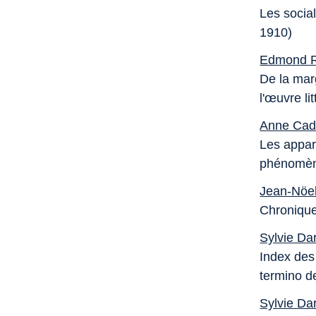
Les social
1910)
Edmond R
De la marg
l'œuvre li
Anne Cad
Les appar
phénomène
Jean-Nöel
Chronique
Sylvie Da
Index des 
termino de
Sylvie Da