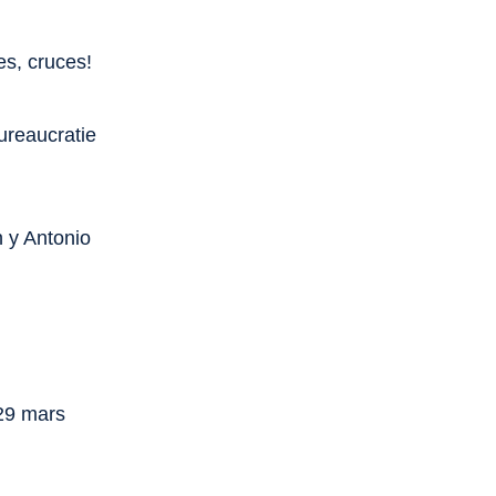
es, cruces!
ureaucratie
n y Antonio
 29 mars