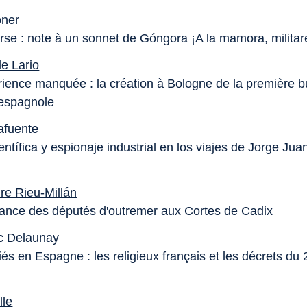
oner
arse : note à un sonnet de Góngora ¡A la mamora, militar
e Lario
ience manquée : la création à Bologne de la première b
espagnole
afuente
ientífica y espionaje industrial en los viajes de Jorge Jua
re Rieu-Millán
ance des députés d'outremer aux Cortes de Cadix
c Delaunay
és en Espagne : les religieux français et les décrets du
lle