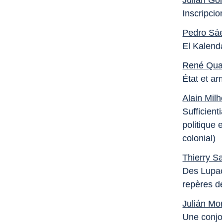
Julián Go
Inscripci
Pedro Sá
El Kalend
René Qua
État et a
Alain Mil
Sufficien
politique
colonial)
Thierry S
Des Lupac
repères 
Julián M
Une conjo