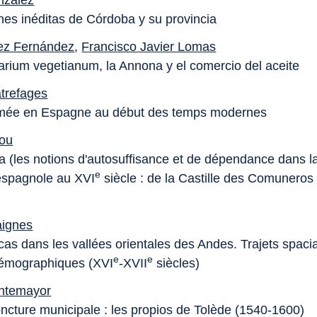
nzález
ones inéditas de Córdoba y su provincia
ez Fernández
,
Francisco Javier Lomas
arium vegetianum, la Annona y el comercio del aceite
trefages
rmée en Espagne au début des temps modernes
hou
tia (les notions d'autosuffisance et de dépendance dans 
e
 espagnole au XVI
siècle : de la Castille des Comuneros
aignes
as dans les vallées orientales des Andes. Trajets spaci
e
e
démographiques (XVI
-XVII
siècles)
ontemayor
ncture municipale : les propios de Tolède (1540-1600)