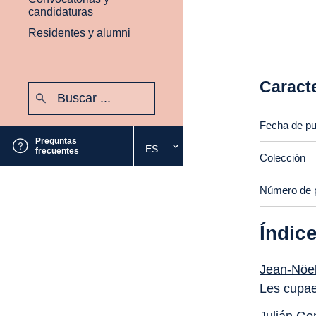
candidaturas
Residentes y alumni
Caracte
Buscar:
Enviar
Fecha de pu
Preguntas
ES
Seleccione
frecuentes
Colección
el
idioma
Número de 
deseado
Índic
Jean-Nöel
Les cupae