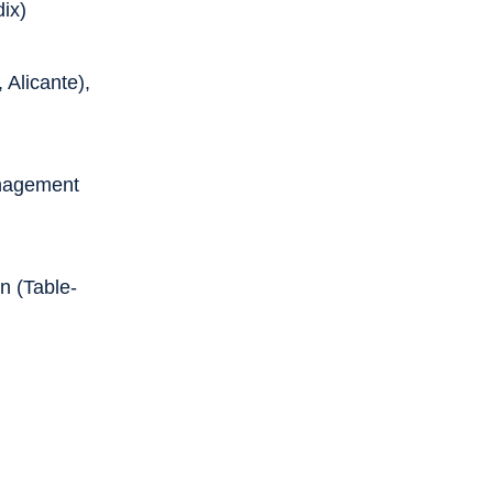
dix)
 Alicante),
énagement
n (Table-