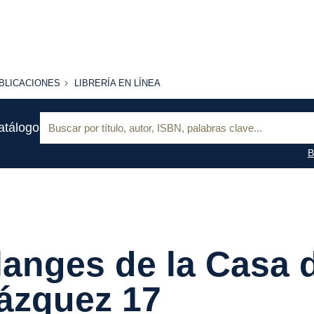
BLICACIONES
LIBRERÍA
BLICACIONES
LIBRERÍA EN LÍNEA
EN
LÍNEA
Buscar:
atálogo
B
anges de la Casa 
ázquez 17