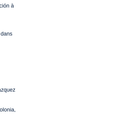
ción à
e dans
n
lázquez
olonia,