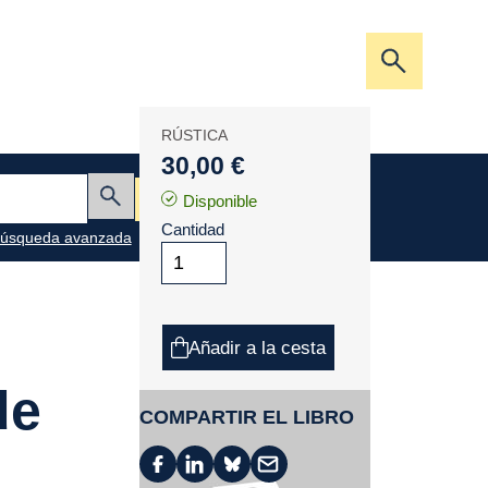
Abrir/cerra
la
barra
RÚSTICA
de
30,00 €
búsqueda
Mi cesta
Disponible
Enviar
Cantidad
úsqueda avanzada
Añadir a la cesta
de
COMPARTIR EL LIBRO